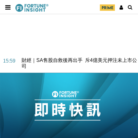
財經｜SA售股自救後再出手 斥4億美元押注未上市公
15:59
司
財經｜精星香港夥菜鳥拓全球智慧倉儲市場 加快海外
11:30
市場落地
地產｜大酒店中期轉賺2300萬元 斥21億翻新香港及
14:50
東京半島
國際｜特朗普赴洛杉磯高球場活動前 男子攜槍彈被捕
13:12
財經｜香港7月PMI回落至51 企業擴張放慢兼縮減人
12:30
手
財經｜黑石傳再籌逾360億美元 支援Anthropic租用
11:40