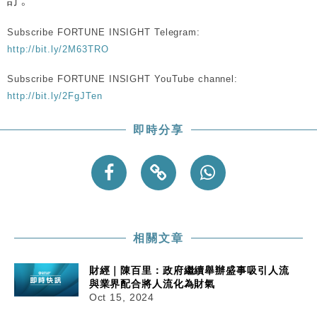
訂。
12:30
手
Subscribe FORTUNE INSIGHT Telegram:
財經｜黑石傳再籌逾360億美元 支援Anthropic租用
11:40
Google晶片
http://bit.ly/2M63TRO
財經｜美商務部擬擴大金屬關稅範圍 14類產品或加徵
10:57
Subscribe FORTUNE INSIGHT YouTube channel:
25%
http://bit.ly/2FgJTen
本地｜新世界K11 9月升級會員制度 增鉑金卡級別鎖
18:15
定高消費客群
即時分享
財經｜本港6月零售額連升14個月 珠寶鐘錶銷售升勢
17:40
最強
財經｜滙控重啟最多10億美元回購 派息比率目標維持
16:33
50%
相關文章
財經｜陳百里：政府繼續舉辦盛事吸引人流
與業界配合將人流化為財氣
Oct 15, 2024