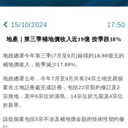
Google晶片
財經｜美商務部擬擴大金屬關稅範圍 14類產品或加徵
10:57
25%
15/10/2024
17:50
本地｜新世界K11 9月升級會員制度 增鉑金卡級別鎖
18:15
定高消費客群
地產｜第三季補地價收入近19億 按季跌18%
財經｜本港6月零售額連升14個月 珠寶鐘錶銷售升勢
17:40
最強
地政總署今年第三季(7月至9月)錄得約18.86億元的
財經｜滙控重啟最多10億美元回購 派息比率目標維持
16:33
50%
補地價收入，按季減少17.89%。
財經｜SA售股自救後再出手 斥4億美元押注未上市公
15:59
司
地政總署公布，今年7月至9月共有24宗土地交易個
財經｜精星香港夥菜鳥拓全球智慧倉儲市場 加快海外
11:30
案在土地註冊處完成註冊，包括22宗契約修訂及2
市場落地
宗換地，其中6宗位於港島、14宗位於九龍及4宗位
地產｜大酒店中期轉賺2300萬元 斥21億翻新香港及
14:50
東京半島
於新界。
國際｜特朗普赴洛杉磯高球場活動前 男子攜槍彈被捕
13:12
該批個案包括5宗不涉及補地價金額的技術性契約修
財經｜香港7月PMI回落至51 企業擴張放慢兼縮減人