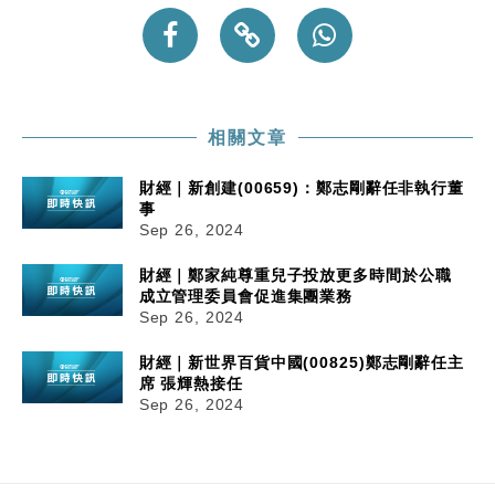
財經｜韓股反覆波動收跌 連挫7周創逾3年最長跌勢
15:11
財經｜內地7月美元計價出口增近24%勝預期 貿易順
13:44
差達1125億美元
相關文章
財經｜日本春季三度入市撐日圓 4月單日斥6.28萬億
12:44
日圓干預創新高
財經｜新創建(00659)：鄭志剛辭任非執行董
國際｜特朗普料美伊戰事快結束 承認部分彈藥庫存緊
11:12
事
張
Sep 26, 2024
財經｜SA售股自救後再出手 斥4億美元押注未上市公
15:59
司
財經｜鄭家純尊重兒子投放更多時間於公職
成立管理委員會促進集團業務
Sep 26, 2024
財經｜新世界百貨中國(00825)鄭志剛辭任主
席 張輝熱接任
Sep 26, 2024