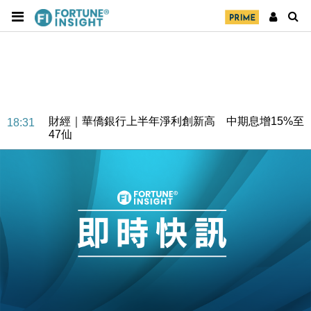
財經｜華僑銀行上半年淨利創新高 中期息增15%至
18:31
47仙
財經｜滙豐上調香港今年GDP預測至4.5% 看好貿易
17:33
及消費表現
本地｜假冒內地執法人員要求交「保證金」 43歲女子
16:47
損失近6900萬元
財經｜日經失守6.5萬點後回穩 全周仍升近2%
16:05
財經｜恒隆10月換帥 玩具「反」斗城亞洲CEO蔡德
15:47
粦接任
財經｜韓股反覆波動收跌 連挫7周創逾3年最長跌勢
15:11