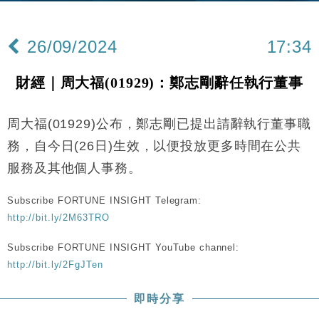
財經｜內地7月美元計價出口增近24%勝預期 貿易順
13:44
差達1125億美元
26/09/2024
17:34
財經｜日本春季三度入市撐日圓 4月單日斥6.28萬億
12:44
日圓干預創新高
財經｜周大福(01929)：鄭志剛辭任執行董事
國際｜特朗普料美伊戰事快結束 承認部分彈藥庫存緊
11:12
張
周大福(01929)公布，鄭志剛已提出請辭執行董事職
財經｜SA售股自救後再出手 斥4億美元押注未上市公
15:59
司
務，自今日(26日)生效，以便投放更多時間在公共
財經｜華僑銀行上半年淨利創新高 中期息增15%至
18:31
服務及其他個人事務。
47仙
財經｜滙豐上調香港今年GDP預測至4.5% 看好貿易
17:33
Subscribe FORTUNE INSIGHT Telegram:
及消費表現
http://bit.ly/2M63TRO
本地｜假冒內地執法人員要求交「保證金」 43歲女子
16:47
損失近6900萬元
Subscribe FORTUNE INSIGHT YouTube channel:
http://bit.ly/2FgJTen
財經｜日經失守6.5萬點後回穩 全周仍升近2%
16:05
即時分享
財經｜恒隆10月換帥 玩具「反」斗城亞洲CEO蔡德
15:47
粦接任