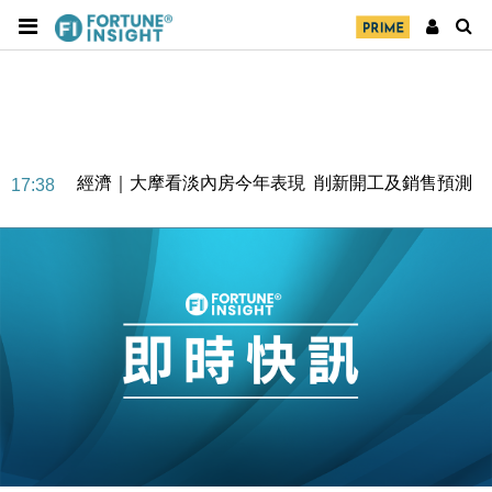
經濟｜大摩看淡內房今年表現 削新開工及銷售預測
17:38
科技｜iPhone 18 Pro成本或升4成 蘋果或犧牲毛利穩
16:55
定新機售價
本地｜香港迪拜下月10日合辦氣候金融會議
15:38
財經｜大摩削老鋪黃金目標價至505元 惟維持「增
14:49
持」評級
本地｜華嫂冰室太子店涉提供失實資料 遭禁申請輸入
13:49
勞工一年
中國｜強颱風「白海豚」殘渦北上 上海取消逾900班
12:11
機