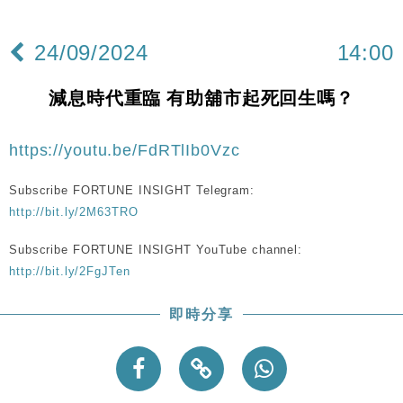
財經｜華僑銀行上半年淨利創新高 中期息增15%至
18:31
47仙
24/09/2024
14:00
財經｜滙豐上調香港今年GDP預測至4.5% 看好貿易
17:33
及消費表現
減息時代重臨 有助舖市起死回生嗎？
本地｜假冒內地執法人員要求交「保證金」 43歲女子
16:47
損失近6900萬元
https://youtu.be/FdRTlIb0Vzc
財經｜日經失守6.5萬點後回穩 全周仍升近2%
16:05
Subscribe FORTUNE INSIGHT Telegram:
經濟｜大摩看淡內房今年表現 削新開工及銷售預測
17:38
http://bit.ly/2M63TRO
科技｜iPhone 18 Pro成本或升4成 蘋果或犧牲毛利穩
16:55
Subscribe FORTUNE INSIGHT YouTube channel:
定新機售價
http://bit.ly/2FgJTen
本地｜香港迪拜下月10日合辦氣候金融會議
15:38
即時分享
財經｜大摩削老鋪黃金目標價至505元 惟維持「增
14:49
持」評級
本地｜華嫂冰室太子店涉提供失實資料 遭禁申請輸入
13:49
勞工一年