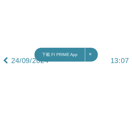
×
下載 FI PRIME App
24/09/2024
13:07
深水埗鴨寮街吉舖湧現 香港舖市變怎樣了？