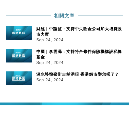
中國｜強颱風「白海豚」殘渦北上 上海取消逾900班
12:11
機
相關文章
財經｜華僑銀行上半年淨利創新高 中期息增15%至
18:31
47仙
財經｜中證監：支持中央匯金公司加大增持股
市力度
財經｜滙豐上調香港今年GDP預測至4.5% 看好貿易
17:33
Sep 24, 2024
及消費表現
本地｜假冒內地執法人員要求交「保證金」 43歲女子
16:47
中國｜李雲澤：支持符合條件保險機構設私募
損失近6900萬元
基金
Sep 24, 2024
財經｜日經失守6.5萬點後回穩 全周仍升近2%
16:05
深水埗鴨寮街吉舖湧現 香港舖市變怎樣了？
Sep 24, 2024