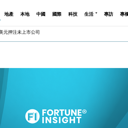
地產
本地
中國
國際
科技
生活
專訪
專
億美元押注未上市公司
儲市場 加快海外市場落地
斥21億翻新香港及東京半島
 男子攜槍彈被捕
業擴張放慢兼縮減人手
hropic租用Google晶片
14類產品或加徵25%
度 增鉑金卡級別鎖定高消費客群
 珠寶鐘錶銷售升勢最強
派息比率目標維持50%
億美元押注未上市公司
儲市場 加快海外市場落地
斥21億翻新香港及東京半島
 男子攜槍彈被捕