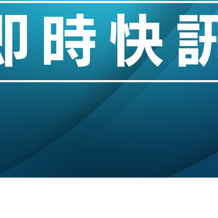
業擴張放慢兼縮減人手
hropic租用Google晶片
14類產品或加徵25%
度 增鉑金卡級別鎖定高消費客群
 珠寶鐘錶銷售升勢最強
派息比率目標維持50%