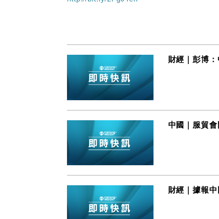
財經｜彭博：
中國｜服貿會
財經｜據報中