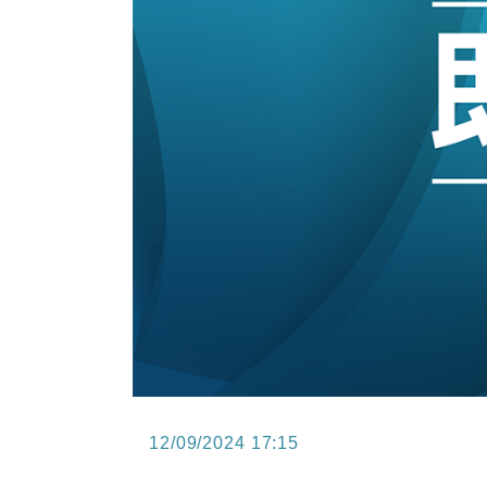
12:30
財經｜香港7月PMI回落至51 企
11:40
財經｜黑石傳再籌逾360億美元 支援Ant
10:57
財經｜美商務部擬擴大金屬關稅範圍 
18:15
本地｜新世界K11 9月升級會員制
17:40
財經｜本港6月零售額連升14個月
16:33
財經｜滙控重啟最多10億美元回購 
12/09/2024 17:15