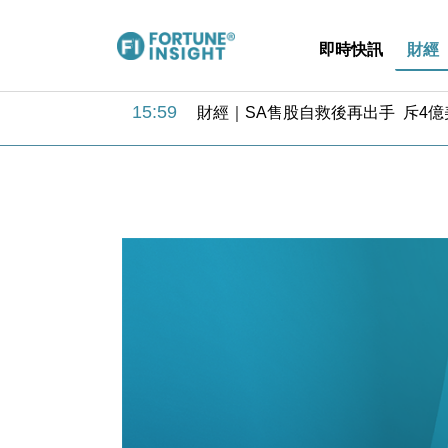
即時快訊
財經
15:59
財經｜SA售股自救後再出手 斥4
11:30
財經｜精星香港夥菜鳥拓全球智慧倉
14:50
地產｜大酒店中期轉賺2300萬元 
13:12
國際｜特朗普赴洛杉磯高球場活動前
12:30
財經｜香港7月PMI回落至51 企
11:40
財經｜黑石傳再籌逾360億美元 支援Ant
10:57
財經｜美商務部擬擴大金屬關稅範圍 
18:15
本地｜新世界K11 9月升級會員制
17:40
財經｜本港6月零售額連升14個月
16:33
財經｜滙控重啟最多10億美元回購 
15:59
財經｜SA售股自救後再出手 斥4
11:30
財經｜精星香港夥菜鳥拓全球智慧倉
14:50
地產｜大酒店中期轉賺2300萬元 
13:12
國際｜特朗普赴洛杉磯高球場活動前