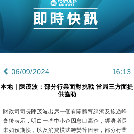
本地｜假冒內地執法人員要求交「保證金」 43歲女子
16:47
損失近6900萬元
財經｜日經失守6.5萬點後回穩 全周仍升近2%
16:05
財經｜恒隆10月換帥 玩具「反」斗城亞洲CEO蔡德
15:47
粦接任
財經｜韓股反覆波動收跌 連挫7周創逾3年最長跌勢
15:11
財經｜內地7月美元計價出口增近24%勝預期 貿易順
13:44
差達1125億美元
06/09/2024
16:13
財經｜日本春季三度入市撐日圓 4月單日斥6.28萬億
12:44
日圓干預創新高
本地｜陳茂波：部分行業面對挑戰 當局三方面提
國際｜特朗普料美伊戰事快結束 承認部分彈藥庫存緊
11:12
供協助
張
財經｜SA售股自救後再出手 斥4億美元押注未上市公
15:59
司
財政司司長陳茂波出席一個有關體育經濟及旅遊峰
財經｜華僑銀行上半年淨利創新高 中期息增15%至
18:31
會後表示，明白一些中小企因息口高企，經濟增長
47仙
未如預期快，以及消費模式轉變等因素，部分行業