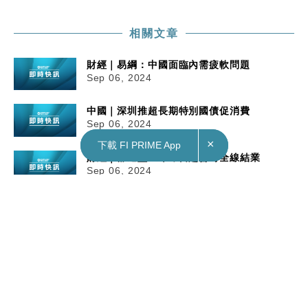
相關文章
財經｜易綱：中國面臨內需疲軟問題
Sep 06, 2024
中國｜深圳推超長期特別國債促消費
Sep 06, 2024
×
×
下載 FI PRIME App
下載 FI PRIME App
財經｜舒適堡宣布即日起暫時全線結業
Sep 06, 2024