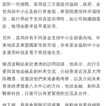
財經｜滙豐上調香港今年GDP預測至4.5% 看好貿易
17:33
面對一些挑戰。當局從三方面提供協助，政府、金
及消費表現
管局與中小企及銀行界會面，希望因應現時市場情
本地｜假冒內地執法人員要求交「保證金」 43歲女子
16:47
損失近6900萬元
況，銀行界給予支持及提供彈性，如公司能繼續還
財經｜日經失守6.5萬點後回穩 全周仍升近2%
16:05
款，無理由要求提早還款等。
財經｜恒隆10月換帥 玩具「反」斗城亞洲CEO蔡德
15:47
另外，當局亦有不同基金支持中小企探索內地、中
粦接任
東地區及東盟國家等新市場，亦有基金協助中小企
財經｜韓股反覆波動收跌 連挫7周創逾3年最長跌勢
15:11
多運用科技及電子商貿做生意。
財經｜內地7月美元計價出口增近24%勝預期 貿易順
13:44
陳茂波剛結束於澳洲的訪問回港，他表示，此行主
差達1125億美元
要與當地金融及創科界交流，介紹香港近況及大灣
財經｜日本春季三度入市撐日圓 4月單日斥6.28萬億
12:44
日圓干預創新高
區機遇，並邀請他們來港參觀考察，以及介紹未來
國際｜特朗普料美伊戰事快結束 承認部分彈藥庫存緊
11:12
香港經濟發展八大中心的方向，包括金融、創科及
張
醫療科技，日後可以有更緊密的交流及合作。
財經｜SA售股自救後再出手 斥4億美元押注未上市公
15:59
司
他又稱，香港會舉辦不同盛事，推動旅遊業持續發