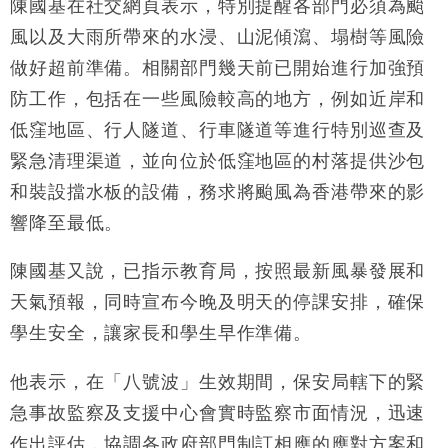
陳國基在社交網頁表示，特別提醒各部門必須為颱
財經｜大摩削老鋪黃金目標價至505元 惟維持「增
14:49
持」評級
風以及大雨所帶來的水浸、山泥傾瀉、塌樹等風險
本地｜華嫂冰室太子店涉提供失實資料 遭禁申請輸入
13:49
做好超前準備。相關部門幾天前已開始進行加強預
勞工一年
防工作，包括在一些風險較高的地方，例如近岸和
中國｜強颱風「白海豚」殘渦北上 上海取消逾900班
12:11
低窪地區、行人隧道、行車隧道等進行特別巡查及
機
緊急清理渠道，並向位於低窪地區的村落提供沙包
財經｜華僑銀行上半年淨利創新高 中期息增15%至
18:31
47仙
和裝設擋水板的設備，務求將颱風為香港帶來的影
財經｜滙豐上調香港今年GDP預測至4.5% 看好貿易
17:33
響降至最低。
及消費表現
本地｜假冒內地執法人員要求交「保證金」 43歲女子
16:47
陳國基又說，已指示教育局，按照最新風暴發展和
損失近6900萬元
天氣預報，同時宣布今晚及明天的停課安排，確保
財經｜日經失守6.5萬點後回穩 全周仍升近2%
16:05
學生安全，讓家長和學生早作準備。
他表示，在「八號波」生效期間，保安局轄下的緊
急事故監察及支援中心會實時監察市面情況，迅速
作出評估，協調各政府部門制訂相應的應對方案和