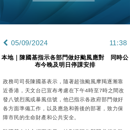
本地｜華嫂冰室太子店涉提供失實資料 遭禁申請輸入
13:49
勞工一年
中國｜強颱風「白海豚」殘渦北上 上海取消逾900班
12:11
機
財經｜華僑銀行上半年淨利創新高 中期息增15%至
18:31
47仙
05/09/2024
11:38
財經｜滙豐上調香港今年GDP預測至4.5% 看好貿易
17:33
及消費表現
本地｜陳國基指示各部門做好颱風應對 同時公
本地｜假冒內地執法人員要求交「保證金」 43歲女子
16:47
布今晚及明日停課安排
損失近6900萬元
財經｜日經失守6.5萬點後回穩 全周仍升近2%
16:05
政務司司長陳國基表示，隨著超強颱風摩羯逐漸靠
經濟｜大摩看淡內房今年表現 削新開工及銷售預測
17:38
近香港，天文台已宣布考慮在下午4時至7時之間改
發八號烈風或暴風信號，他已指示各政府部門做好
科技｜iPhone 18 Pro成本或升4成 蘋果或犧牲毛利穩
16:55
各方面準備工作，以及應急和善後的部署，致力保
定新機售價
障市民的生命財產和公共安全。
本地｜香港迪拜下月10日合辦氣候金融會議
15:38