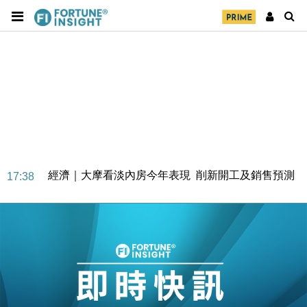
經濟｜大摩看淡內房今年表現 削新開工及銷售預測
17:38
科技｜iPhone 18 Pro成本或升4成 蘋果或犧牲毛利穩
16:55
定新機售價
本地｜香港迪拜下月10日合辦氣候金融會議
15:38
財經｜大摩削老鋪黃金目標價至505元 惟維持「增
14:49
持」評級