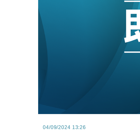
15:47
財經｜恒隆10月換帥 玩具「反」斗
15:11
財經｜韓股反覆波動收跌 連挫7周
13:44
財經｜內地7月美元計價出口增近24
12:44
財經｜日本春季三度入市撐日圓 4月
11:12
國際｜特朗普料美伊戰事快結束 承
15:59
財經｜SA售股自救後再出手 斥4
04/09/2024 13:26