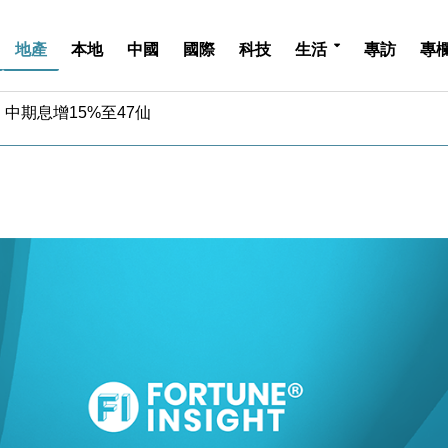
地產
本地
中國
國際
科技
生活
專訪
專
中期息增15%至47仙
4.5% 看好貿易及消費表現
金」 43歲女子損失近6900萬元
周仍升近2%
城亞洲CEO蔡德粦接任
創逾3年最長跌勢
%勝預期 貿易順差達1125億美元
單日斥6.28萬億日圓干預創新高
認部分彈藥庫存緊張
億美元押注未上市公司
中期息增15%至47仙
4.5% 看好貿易及消費表現
金」 43歲女子損失近6900萬元
周仍升近2%