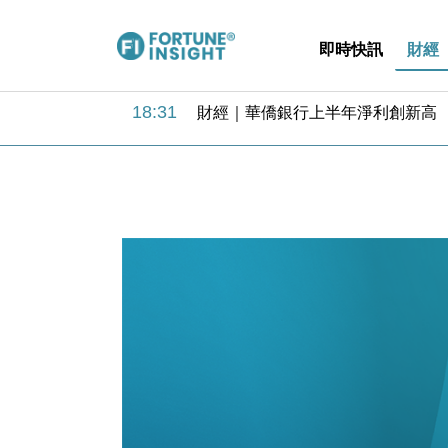
即時快訊
財經
18:31
財經｜華僑銀行上半年淨利創新高 
17:33
財經｜滙豐上調香港今年GDP預測至
16:47
本地｜假冒內地執法人員要求交「保證
16:05
財經｜日經失守6.5萬點後回穩 全
15:47
財經｜恒隆10月換帥 玩具「反」斗
15:11
財經｜韓股反覆波動收跌 連挫7周
13:44
財經｜內地7月美元計價出口增近24
12:44
財經｜日本春季三度入市撐日圓 4月
11:12
國際｜特朗普料美伊戰事快結束 承
15:59
財經｜SA售股自救後再出手 斥4
18:31
財經｜華僑銀行上半年淨利創新高 
17:33
財經｜滙豐上調香港今年GDP預測至
16:47
本地｜假冒內地執法人員要求交「保證
16:05
財經｜日經失守6.5萬點後回穩 全