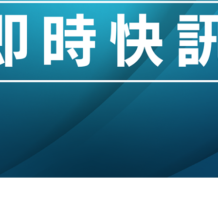
城亞洲CEO蔡德粦接任
創逾3年最長跌勢
%勝預期 貿易順差達1125億美元
單日斥6.28萬億日圓干預創新高
認部分彈藥庫存緊張
億美元押注未上市公司