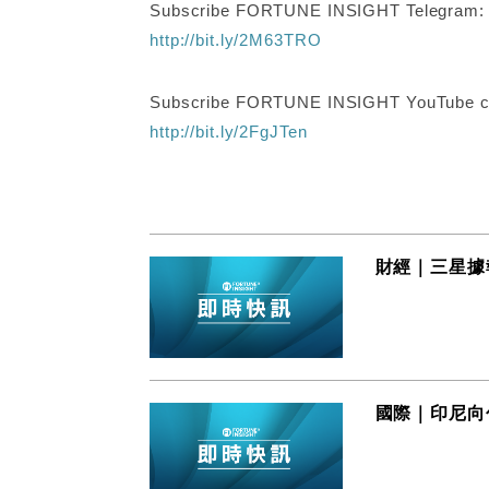
Subscribe FORTUNE INSIGHT Telegram
http://bit.ly/2M63TRO
Subscribe FORTUNE INSIGHT YouTube c
http://bit.ly/2FgJTen
財經｜三星據
國際｜印尼向