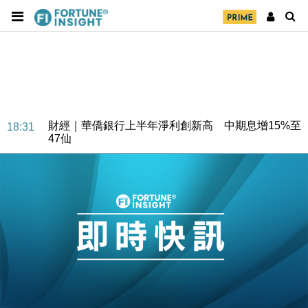
財經｜華僑銀行上半年淨利創新高 中期息增15%至
18:31
47仙
財經｜滙豐上調香港今年GDP預測至4.5% 看好貿易
17:33
及消費表現
本地｜假冒內地執法人員要求交「保證金」 43歲女子
16:47
損失近6900萬元
財經｜日經失守6.5萬點後回穩 全周仍升近2%
16:05
財經｜恒隆10月換帥 玩具「反」斗城亞洲CEO蔡德
15:47
粦接任
財經｜韓股反覆波動收跌 連挫7周創逾3年最長跌勢
15:11