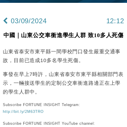
財經｜內地7月美元計價出口增近24%勝預期 貿易順
13:44
差達1125億美元
03/09/2024
12:12
財經｜日本春季三度入市撐日圓 4月單日斥6.28萬億
12:44
日圓干預創新高
中國｜山東公交車衝進學生人群 致10多人死傷
國際｜特朗普料美伊戰事快結束 承認部分彈藥庫存緊
11:12
張
山東省泰安市東平縣一間學校門口發生嚴重交通事
財經｜SA售股自救後再出手 斥4億美元押注未上市公
15:59
司
故，目前已造成10多名學生死傷。
財經｜華僑銀行上半年淨利創新高 中期息增15%至
18:31
47仙
事發在早上7時許，山東省泰安市東平縣相關部門表
財經｜滙豐上調香港今年GDP預測至4.5% 看好貿易
17:33
示，一輛接送學生的定制公交車衝進路邊正在上學
及消費表現
的學生人群中。
本地｜假冒內地執法人員要求交「保證金」 43歲女子
16:47
損失近6900萬元
Subscribe FORTUNE INSIGHT Telegram:
財經｜日經失守6.5萬點後回穩 全周仍升近2%
16:05
http://bit.ly/2M63TRO
財經｜恒隆10月換帥 玩具「反」斗城亞洲CEO蔡德
15:47
Subscribe FORTUNE INSIGHT YouTube channel: