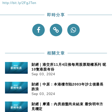
粦接任
http://bit.ly/2FgJTen
財經｜韓股反覆波動收跌 連挫7周創逾3年最長跌勢
15:11
即時分享
財經｜內地7月美元計價出口增近24%勝預期 貿易順
13:44
差達1125億美元
財經｜日本春季三度入市撐日圓 4月單日斥6.28萬億
12:44
日圓干預創新高
國際｜特朗普料美伊戰事快結束 承認部分彈藥庫存緊
11:12
張
相關文章
財經｜SA售股自救後再出手 斥4億美元押注未上市公
15:59
司
財經｜港交所11月4日推每周股票期權系列 呢
10隻港股有份
Sep 03, 2024
財經｜中原：本港樓市陷2003年沙士後最長
跌浪
Sep 03, 2024
財經｜摩通：內房崩盤尚未結束 最快明年方
見穩定