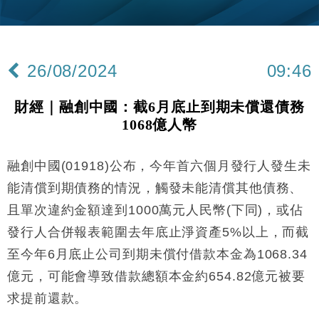
財經｜美商務部擬擴大金屬關稅範圍 14類產品或加徵
10:57
25%
本地｜新世界K11 9月升級會員制度 增鉑金卡級別鎖
18:15
定高消費客群
26/08/2024
09:46
財經｜本港6月零售額連升14個月 珠寶鐘錶銷售升勢
17:40
最強
財經｜融創中國：截6月底止到期未償還債務
財經｜滙控重啟最多10億美元回購 派息比率目標維持
16:33
1068億人幣
50%
財經｜SA售股自救後再出手 斥4億美元押注未上市公
15:59
司
融創中國(01918)公布，今年首六個月發行人發生未
財經｜精星香港夥菜鳥拓全球智慧倉儲市場 加快海外
11:30
能清償到期債務的情況，觸發未能清償其他債務、
市場落地
且單次違約金額達到1000萬元人民幣(下同)，或佔
地產｜大酒店中期轉賺2300萬元 斥21億翻新香港及
14:50
發行人合併報表範圍去年底止淨資產5%以上，而截
東京半島
至今年6月底止公司到期未償付借款本金為1068.34
國際｜特朗普赴洛杉磯高球場活動前 男子攜槍彈被捕
13:12
億元，可能會導致借款總額本金約654.82億元被要
財經｜香港7月PMI回落至51 企業擴張放慢兼縮減人
12:30
求提前還款。
手