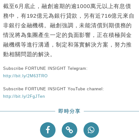
財經｜黑石傳再籌逾360億美元 支援Anthropic租用
11:40
截至6月底止，融創逾期的逾1000萬元以上有息債
Google晶片
務中，有192億元為銀行貸款，另有近716億元來自
財經｜美商務部擬擴大金屬關稅範圍 14類產品或加徵
10:57
非銀行金融機構。融創強調，未能清償到期債務的
25%
情況將為集團產生一定的負面影響，正在積極與金
本地｜新世界K11 9月升級會員制度 增鉑金卡級別鎖
18:15
定高消費客群
融機構等進行溝通，制定和落實解決方案，努力推
財經｜本港6月零售額連升14個月 珠寶鐘錶銷售升勢
17:40
動相關問題的解決。
最強
財經｜滙控重啟最多10億美元回購 派息比率目標維持
16:33
Subscribe FORTUNE INSIGHT Telegram:
50%
http://bit.ly/2M63TRO
Subscribe FORTUNE INSIGHT YouTube channel:
http://bit.ly/2FgJTen
即時分享