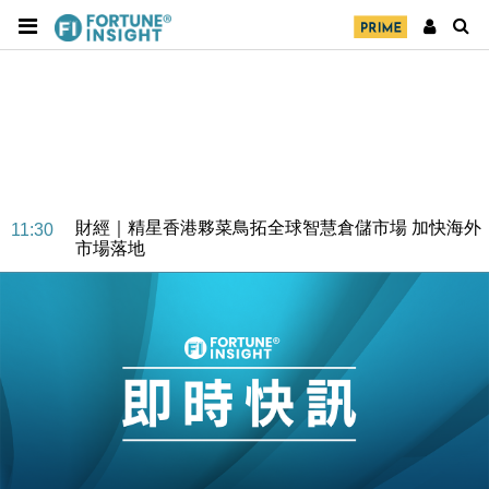
財經｜SA售股自救後再出手 斥4億美元押注未上市公
15:59
司
財經｜精星香港夥菜鳥拓全球智慧倉儲市場 加快海外
11:30
市場落地
地產｜大酒店中期轉賺2300萬元 斥21億翻新香港及
14:50
東京半島
國際｜特朗普赴洛杉磯高球場活動前 男子攜槍彈被捕
13:12
財經｜香港7月PMI回落至51 企業擴張放慢兼縮減人
12:30
手
財經｜黑石傳再籌逾360億美元 支援Anthropic租用
11:40
Google晶片