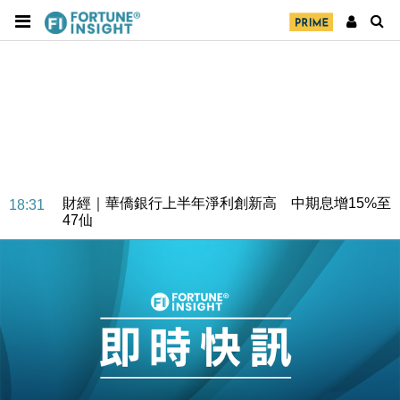
財經｜華僑銀行上半年淨利創新高 中期息增15%至
18:31
47仙
財經｜滙豐上調香港今年GDP預測至4.5% 看好貿易
17:33
及消費表現
本地｜假冒內地執法人員要求交「保證金」 43歲女子
16:47
損失近6900萬元
財經｜日經失守6.5萬點後回穩 全周仍升近2%
16:05
財經｜恒隆10月換帥 玩具「反」斗城亞洲CEO蔡德
15:47
粦接任