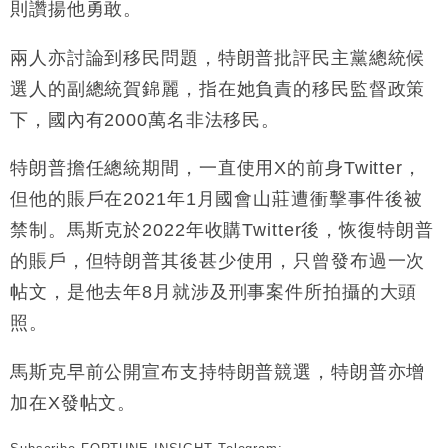
則讚揚他勇敢。
財經｜恒隆10月換帥 玩具「反」斗城亞洲CEO蔡德
15:47
粦接任
兩人亦討論到移民問題，特朗普批評民主黨總統候
財經｜韓股反覆波動收跌 連挫7周創逾3年最長跌勢
15:11
選人的副總統賀錦麗，指在她負責的移民監督政策
下，國內有2000萬名非法移民。
財經｜內地7月美元計價出口增近24%勝預期 貿易順
13:44
差達1125億美元
特朗普擔任總統期間，一直使用X的前身Twitter，
財經｜日本春季三度入市撐日圓 4月單日斥6.28萬億
12:44
但他的賬戶在2021年1月國會山莊遭衝擊事件後被
日圓干預創新高
禁制。馬斯克於2022年收購Twitter後，恢復特朗普
國際｜特朗普料美伊戰事快結束 承認部分彈藥庫存緊
11:12
張
的賬戶，但特朗普其後甚少使用，只曾發布過一次
財經｜SA售股自救後再出手 斥4億美元押注未上市公
15:59
帖文，是他去年8月就涉及刑事案件所拍攝的大頭
司
照。
馬斯克早前公開宣布支持特朗普競選，特朗普亦增
加在X發帖文。