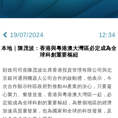
粦接任
財經｜韓股反覆波動收跌 連挫7周創逾3年最長跌勢
15:11
財經｜內地7月美元計價出口增近24%勝預期 貿易順
13:44
差達1125億美元
19/07/2024
12:34
財經｜日本春季三度入市撐日圓 4月單日斥6.28萬億
12:44
日圓干預創新高
本地｜陳茂波：香港與粵港澳大灣區必定成為全
國際｜特朗普料美伊戰事快結束 承認部分彈藥庫存緊
11:12
球科創重要樞紐
張
財經｜SA售股自救後再出手 斥4億美元押注未上市公
15:59
司
財政司司長陳茂波出席香港投資管理有限公司與北
財經｜華僑銀行上半年淨利創新高 中期息增15%至
18:31
京銀河通用機器人公司合作的啟動禮，他表示，今
47仙
次合作顯示特區政府對推動AI產業的決心，只要凝
財經｜滙豐上調香港今年GDP預測至4.5% 看好貿易
17:33
心聚力、奮發並進，香港與粵港澳大灣區一起，必
及消費表現
定能成為全球科創的重要樞紐，為整個地區的經濟
本地｜假冒內地執法人員要求交「保證金」 43歲女子
16:47
損失近6900萬元
加速高質量發展，也為國家和全球的科技發展，及
財經｜日經失守6.5萬點後回穩 全周仍升近2%
16:05