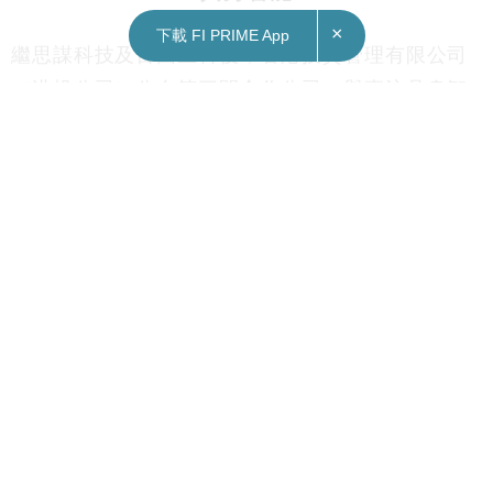
×
下載 FI PRIME App
繼思謀科技及百圖生科後，香港投資管理有限公司
（港投公司）公布第三間合作公司，與專注具身智
能領域的企業銀河通用機器人公司擴展生態圈合
作，透過投資驅動及生態擴展的模式，加速發展香
港在具身智能（Embodied AI）領域的前員技術創
新探索及應用，推動香港成為國際領先的具身智能
技術研發及人才中心。
銀河通用將開展在港的戰略布局，包括支持香港成
為國際具身智能人才聚集地和創新中心；探索機械
人在香港的商業、旅遊及其他服務場景等實際應
用；建設本地團隊以促進香港具身智能技術和產業
的發展。