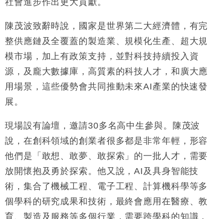
社會進步作出更大貢獻。
財經｜恒隆10月換帥 玩具「反」斗城亞洲CEO蔡德
15:47
陳茂波致辭時說，國家是世界第二大經濟體，有完
粦接任
整供應鏈及全覆蓋的製造業、規模化生產、超大規
財經｜韓股反覆波動收跌 連挫7周創逾3年最長跌勢
15:11
模市場，加上有政策支持，並對科技持續投入資
源，及龐大數據庫，高質素的科技人才，和廣大應
財經｜內地7月美元計價出口增近24%勝預期 貿易順
13:44
差達1125億美元
用場景，這些優勢會共同推動未來AI產業的快速發
財經｜日本春季三度入市撐日圓 4月單日斥6.28萬億
12:44
展。
日圓干預創新高
國際｜特朗普料美伊戰事快結束 承認部分彈藥庫存緊
11:12
現場設有論壇，邀請30多名高中生參與。陳茂波
張
說，在創科領域的創業者很多都是非常年輕，形容
財經｜SA售股自救後再出手 斥4億美元押注未上市公
15:59
司
他們是「敢想、敢夢、敢探索」的一批人才，需要
放開懷抱及勇於探索。他又說，AI及具身智能技
術，集合了機械工程、電子工程、計算機科學等多
個學科的研究成果和技術，最終會應用在醫療、教
育、製造及服務等多個行業，需要跨學科的知識，