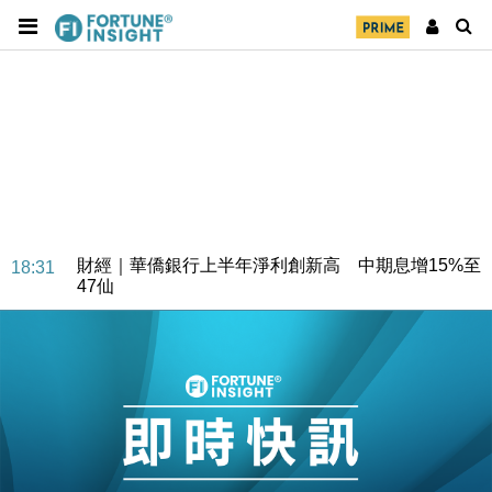
財經｜華僑銀行上半年淨利創新高 中期息增15%至
18:31
47仙
財經｜滙豐上調香港今年GDP預測至4.5% 看好貿易
17:33
及消費表現
本地｜假冒內地執法人員要求交「保證金」 43歲女子
16:47
損失近6900萬元
財經｜日經失守6.5萬點後回穩 全周仍升近2%
16:05
財經｜恒隆10月換帥 玩具「反」斗城亞洲CEO蔡德
15:47