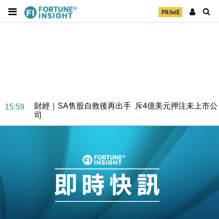
財經｜SA售股自救後再出手 斥4億美元押注未上市公
15:59
司
財經｜精星香港夥菜鳥拓全球智慧倉儲市場 加快海外
11:30
市場落地
地產｜大酒店中期轉賺2300萬元 斥21億翻新香港及
14:50
東京半島
國際｜特朗普赴洛杉磯高球場活動前 男子攜槍彈被捕
13:12
財經｜香港7月PMI回落至51 企業擴張放慢兼縮減人
12:30
手