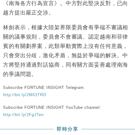
《南海各方行為宣言》。中方對此堅決反對，已向
財經｜香港7月PMI回落至51 企業擴張放慢兼縮減人
12:30
手
越方提出嚴正交涉。
財經｜黑石傳再籌逾360億美元 支援Anthropic租用
11:40
林劍表示，根據大陸架界限委員會有爭端不審議相
Google晶片
關的議事規則，委員會不會審議、認定越南和菲律
財經｜美商務部擬擴大金屬關稅範圍 14類產品或加徵
10:57
25%
賓的有關劃界案，此類舉動實際上沒有任何意義，
本地｜新世界K11 9月升級會員制度 增鉑金卡級別鎖
18:15
只會突出分歧，激化矛盾，無益於爭端的解決。中
定高消費客群
方將堅持通過對話協商，同有關方面妥善處理南海
財經｜本港6月零售額連升14個月 珠寶鐘錶銷售升勢
17:40
最強
的爭議問題。
財經｜滙控重啟最多10億美元回購 派息比率目標維持
16:33
50%
Subscribe FORTUNE INSIGHT Telegram:
http://bit.ly/2M63TRO
Subscribe FORTUNE INSIGHT YouTube channel:
http://bit.ly/2FgJTen
即時分享