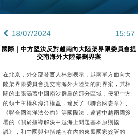
財經｜黑石傳再籌逾360億美元 支援Anthropic租用
11:40
Google晶片
財經｜美商務部擬擴大金屬關稅範圍 14類產品或加徵
10:57
25%
18/07/2024
15:57
本地｜新世界K11 9月升級會員制度 增鉑金卡級別鎖
18:15
定高消費客群
國際｜中方堅決反對越南向大陸架界限委員會提
財經｜本港6月零售額連升14個月 珠寶鐘錶銷售升勢
17:40
交南海外大陸架劃界案
最強
財經｜滙控重啟最多10億美元回購 派息比率目標維持
16:33
50%
在北京，外交部發言人林劍表示，越南單方面向大
財經｜SA售股自救後再出手 斥4億美元押注未上市公
15:59
陸架界限委員會提交南海外大陸架的劃界案，其相
司
關的主張涵蓋中國南沙群島的部分區域，侵犯中方
財經｜精星香港夥菜鳥拓全球智慧倉儲市場 加快海外
11:30
的領土主權和海洋權益，違反了《聯合國憲章》、
市場落地
《聯合國海洋法公約》等國際法，違背中越兩國簽
地產｜大酒店中期轉賺2300萬元 斥21億翻新香港及
14:50
東京半島
署的《關於指導解決中越海上問題基本原則協
國際｜特朗普赴洛杉磯高球場活動前 男子攜槍彈被捕
13:12
議》，和中國與包括越南在內的東盟國家簽署的