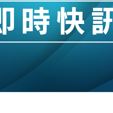
業擴張放慢兼縮減人手
hropic租用Google晶片
14類產品或加徵25%
度 增鉑金卡級別鎖定高消費客群
 珠寶鐘錶銷售升勢最強
派息比率目標維持50%