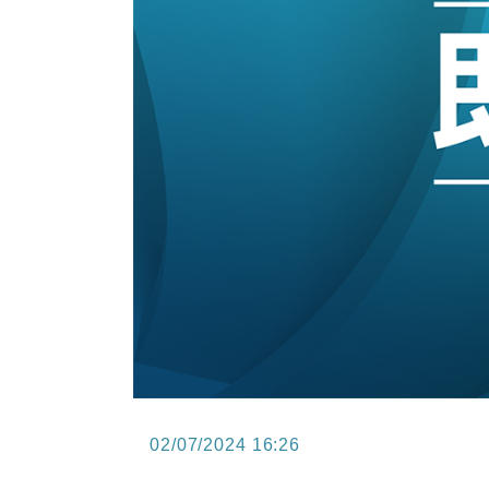
12:30
財經｜香港7月PMI回落至51 企
11:40
財經｜黑石傳再籌逾360億美元 支援Ant
10:57
財經｜美商務部擬擴大金屬關稅範圍 
18:15
本地｜新世界K11 9月升級會員制
17:40
財經｜本港6月零售額連升14個月
16:33
財經｜滙控重啟最多10億美元回購 
02/07/2024 16:26