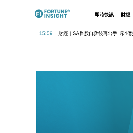
即時快訊
財經
15:59
財經｜SA售股自救後再出手 斥4
11:30
財經｜精星香港夥菜鳥拓全球智慧倉
14:50
地產｜大酒店中期轉賺2300萬元 
13:12
國際｜特朗普赴洛杉磯高球場活動前
12:30
財經｜香港7月PMI回落至51 企
11:40
財經｜黑石傳再籌逾360億美元 支援Ant
10:57
財經｜美商務部擬擴大金屬關稅範圍 
18:15
本地｜新世界K11 9月升級會員制
17:40
財經｜本港6月零售額連升14個月
16:33
財經｜滙控重啟最多10億美元回購 
15:59
財經｜SA售股自救後再出手 斥4
11:30
財經｜精星香港夥菜鳥拓全球智慧倉
14:50
地產｜大酒店中期轉賺2300萬元 
13:12
國際｜特朗普赴洛杉磯高球場活動前