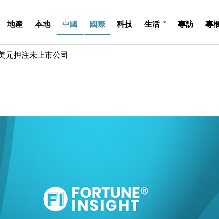
地產
本地
中國
國際
科技
生活
專訪
專
億美元押注未上市公司
儲市場 加快海外市場落地
斥21億翻新香港及東京半島
 男子攜槍彈被捕
業擴張放慢兼縮減人手
hropic租用Google晶片
14類產品或加徵25%
度 增鉑金卡級別鎖定高消費客群
 珠寶鐘錶銷售升勢最強
派息比率目標維持50%
億美元押注未上市公司
儲市場 加快海外市場落地
斥21億翻新香港及東京半島
 男子攜槍彈被捕