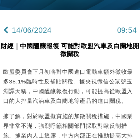
財經｜黑石傳再籌逾360億美元 支援Anthropic租用
11:40
Google晶片
財經｜美商務部擬擴大金屬關稅範圍 14類產品或加徵
10:57
25%
14/06/2024
09:54
本地｜新世界K11 9月升級會員制度 增鉑金卡級別鎖
18:15
定高消費客群
財經｜中國醞釀報復 可能對歐盟汽車及白蘭地開
財經｜本港6月零售額連升14個月 珠寶鐘錶銷售升勢
17:40
徵關稅
最強
財經｜滙控重啟最多10億美元回購 派息比率目標維持
16:33
50%
歐盟委員會下月初將對中國進口電動車額外徵收最
財經｜SA售股自救後再出手 斥4億美元押注未上市公
15:59
多38.1%臨時性反補貼關稅。據央視微信公眾號玉
司
淵譚天稱，中國醞釀報復行動，可能提高從歐盟入
財經｜精星香港夥菜鳥拓全球智慧倉儲市場 加快海外
11:30
口的大排量汽油車及白蘭地等產品的進口關稅。
市場落地
地產｜大酒店中期轉賺2300萬元 斥21億翻新香港及
14:50
據了解，對於歐盟擬實施的加徵關稅措施，中國業
東京半島
界非常不滿，強烈呼籲相關部門採取對歐反制措
國際｜特朗普赴洛杉磯高球場活動前 男子攜槍彈被捕
13:12
施。據業內人士透露，中方內部正在推動提高大排