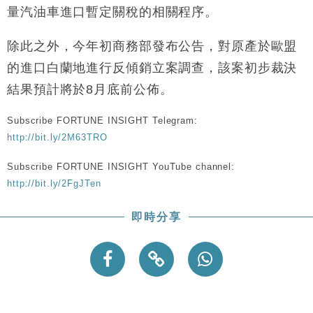
財經｜香港7月PMI回落至51 企業擴張放慢兼縮減人
12:30
量汽油車進口暫定關稅的相關程序。
手
財經｜黑石傳再籌逾360億美元 支援Anthropic租用
11:40
除此之外，今年初商務部發布公告，對原產於歐盟
Google晶片
的進口白蘭地進行反傾銷立案調查，該案初步裁決
財經｜美商務部擬擴大金屬關稅範圍 14類產品或加徵
10:57
結果預計將於8月底前公佈。
25%
本地｜新世界K11 9月升級會員制度 增鉑金卡級別鎖
18:15
Subscribe FORTUNE INSIGHT Telegram:
定高消費客群
http://bit.ly/2M63TRO
財經｜本港6月零售額連升14個月 珠寶鐘錶銷售升勢
17:40
最強
Subscribe FORTUNE INSIGHT YouTube channel:
財經｜滙控重啟最多10億美元回購 派息比率目標維持
16:33
http://bit.ly/2FgJTen
50%
即時分享