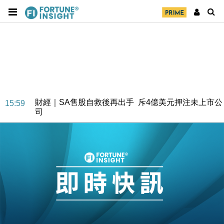
財經｜SA售股自救後再出手 斥4億美元押注未上市公
15:59
司
財經｜精星香港夥菜鳥拓全球智慧倉儲市場 加快海外
11:30
市場落地
地產｜大酒店中期轉賺2300萬元 斥21億翻新香港及
14:50
東京半島
國際｜特朗普赴洛杉磯高球場活動前 男子攜槍彈被捕
13:12
財經｜香港7月PMI回落至51 企業擴張放慢兼縮減人
12:30
手