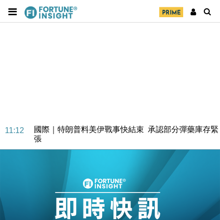
財經｜日本春季三度入市撐日圓 4月單日斥6.28萬億
12:44
日圓干預創新高
國際｜特朗普料美伊戰事快結束 承認部分彈藥庫存緊
11:12
張
財經｜SA售股自救後再出手 斥4億美元押注未上市公
15:59
司
財經｜精星香港夥菜鳥拓全球智慧倉儲市場 加快海外
11:30
市場落地
地產｜大酒店中期轉賺2300萬元 斥21億翻新香港及
14:50
東京半島