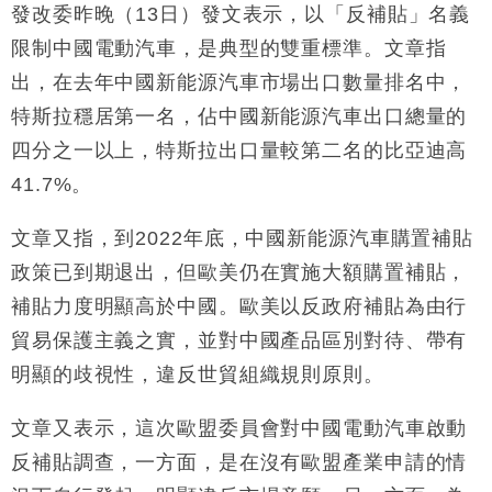
發改委昨晚（13日）發文表示，以「反補貼」名義
地產｜大酒店中期轉賺2300萬元 斥21億翻新香港及
14:50
東京半島
限制中國電動汽車，是典型的雙重標準。文章指
國際｜特朗普赴洛杉磯高球場活動前 男子攜槍彈被捕
13:12
出，在去年中國新能源汽車市場出口數量排名中，
特斯拉穩居第一名，佔中國新能源汽車出口總量的
財經｜香港7月PMI回落至51 企業擴張放慢兼縮減人
12:30
四分之一以上，特斯拉出口量較第二名的比亞迪高
手
41.7%。
財經｜黑石傳再籌逾360億美元 支援Anthropic租用
11:40
Google晶片
文章又指，到2022年底，中國新能源汽車購置補貼
財經｜美商務部擬擴大金屬關稅範圍 14類產品或加徵
10:57
25%
政策已到期退出，但歐美仍在實施大額購置補貼，
本地｜新世界K11 9月升級會員制度 增鉑金卡級別鎖
18:15
補貼力度明顯高於中國。歐美以反政府補貼為由行
定高消費客群
貿易保護主義之實，並對中國產品區別對待、帶有
明顯的歧視性，違反世貿組織規則原則。
文章又表示，這次歐盟委員會對中國電動汽車啟動
反補貼調查，一方面，是在沒有歐盟產業申請的情