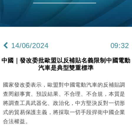
國際｜特朗普赴洛杉磯高球場活動前 男子攜槍彈被捕
13:12
財經｜香港7月PMI回落至51 企業擴張放慢兼縮減人
12:30
手
財經｜黑石傳再籌逾360億美元 支援Anthropic租用
11:40
Google晶片
14/06/2024
09:32
財經｜美商務部擬擴大金屬關稅範圍 14類產品或加徵
10:57
25%
中國｜發改委批歐盟以反補貼名義限制中國電動
本地｜新世界K11 9月升級會員制度 增鉑金卡級別鎖
18:15
汽車是典型雙重標準
定高消費客群
財經｜日本春季三度入市撐日圓 4月單日斥6.28萬億
12:44
日圓干預創新高
國家發改委表示，歐盟對中國電動汽車的反補貼調
國際｜特朗普料美伊戰事快結束 承認部分彈藥庫存緊
11:12
查罔顧事實、預設結果、不合理、不合規，本質是
張
將調查工具武器化、政治化，中方堅決反對一切形
財經｜SA售股自救後再出手 斥4億美元押注未上市公
15:59
式的貿易保護主義，將採取一切手段捍衛中國企業
司
合法權益。
財經｜精星香港夥菜鳥拓全球智慧倉儲市場 加快海外
11:30
市場落地