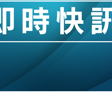
儲市場 加快海外市場落地
斥21億翻新香港及東京半島
 男子攜槍彈被捕
業擴張放慢兼縮減人手
hropic租用Google晶片
14類產品或加徵25%