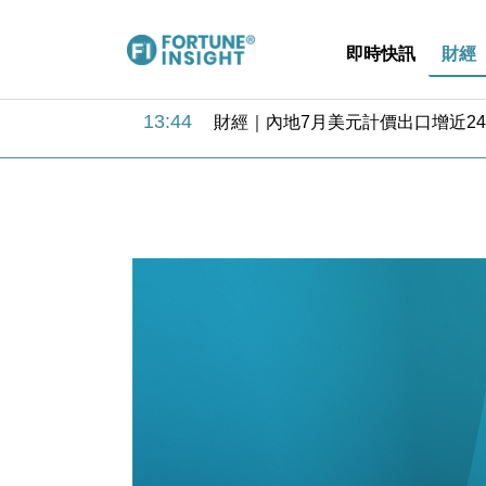
即時快訊
財經
13:44
財經｜內地7月美元計價出口增近24
12:44
財經｜日本春季三度入市撐日圓 4月
11:12
國際｜特朗普料美伊戰事快結束 承
15:59
財經｜SA售股自救後再出手 斥4
11:30
財經｜精星香港夥菜鳥拓全球智慧倉
14:50
地產｜大酒店中期轉賺2300萬元 
13:12
國際｜特朗普赴洛杉磯高球場活動前
12:30
財經｜香港7月PMI回落至51 企
11:40
財經｜黑石傳再籌逾360億美元 支援Ant
10:57
財經｜美商務部擬擴大金屬關稅範圍 
13:44
財經｜內地7月美元計價出口增近24
12:44
財經｜日本春季三度入市撐日圓 4月
11:12
國際｜特朗普料美伊戰事快結束 承
15:59
財經｜SA售股自救後再出手 斥4