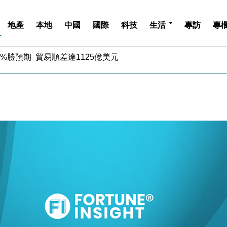
地產
本地
中國
國際
科技
生活
專訪
專
%勝預期 貿易順差達1125億美元
單日斥6.28萬億日圓干預創新高
認部分彈藥庫存緊張
億美元押注未上市公司
儲市場 加快海外市場落地
斥21億翻新香港及東京半島
 男子攜槍彈被捕
業擴張放慢兼縮減人手
hropic租用Google晶片
14類產品或加徵25%
%勝預期 貿易順差達1125億美元
單日斥6.28萬億日圓干預創新高
認部分彈藥庫存緊張
億美元押注未上市公司