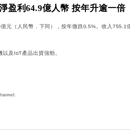
盈利64.9億人幣 按年升逾一倍
1.8億元（人民幣．下同），按年微跌0.5%。收入755.
以及IoT產品出貨強勁。
:
hannel: