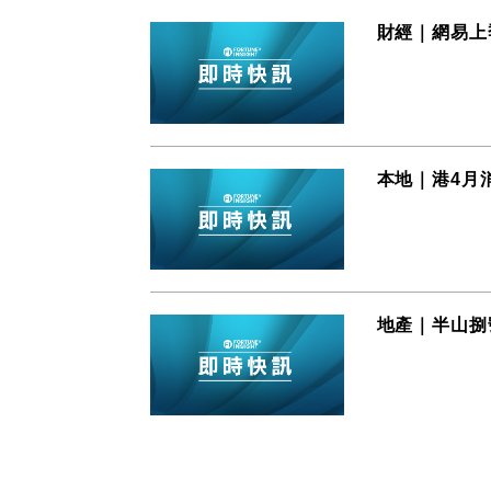
財經｜網易上季
本地｜港4月
地產｜半山捌