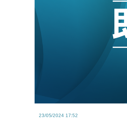
11:30
財經｜精星香港夥菜鳥拓全球智慧倉
14:50
地產｜大酒店中期轉賺2300萬元 
13:12
國際｜特朗普赴洛杉磯高球場活動前
12:30
財經｜香港7月PMI回落至51 企
11:40
財經｜黑石傳再籌逾360億美元 支援Ant
10:57
財經｜美商務部擬擴大金屬關稅範圍 
23/05/2024 17:52