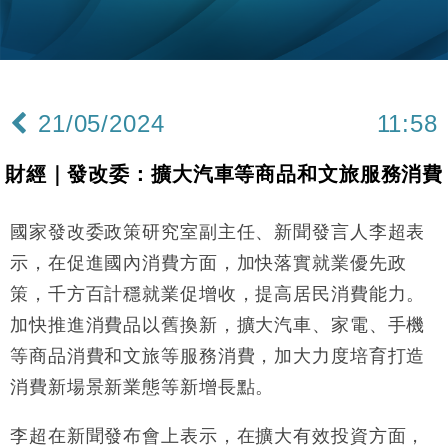
粦接任
財經｜韓股反覆波動收跌 連挫7周創逾3年最長跌勢
15:11
財經｜內地7月美元計價出口增近24%勝預期 貿易順
13:44
差達1125億美元
21/05/2024
11:58
財經｜日本春季三度入市撐日圓 4月單日斥6.28萬億
12:44
日圓干預創新高
財經｜發改委：擴大汽車等商品和文旅服務消費
國際｜特朗普料美伊戰事快結束 承認部分彈藥庫存緊
11:12
張
國家發改委政策研究室副主任、新聞發言人李超表
財經｜SA售股自救後再出手 斥4億美元押注未上市公
15:59
司
示，在促進國內消費方面，加快落實就業優先政
財經｜華僑銀行上半年淨利創新高 中期息增15%至
18:31
策，千方百計穩就業促增收，提高居民消費能力。
47仙
加快推進消費品以舊換新，擴大汽車、家電、手機
財經｜滙豐上調香港今年GDP預測至4.5% 看好貿易
17:33
及消費表現
等商品消費和文旅等服務消費，加大力度培育打造
本地｜假冒內地執法人員要求交「保證金」 43歲女子
消費新場景新業態等新增長點。
16:47
損失近6900萬元
財經｜日經失守6.5萬點後回穩 全周仍升近2%
李超在新聞發布會上表示，在擴大有效投資方面，
16:05