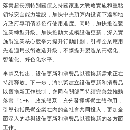
落實超長期特別國債支持國家重大戰略實施和重點
財經｜恒隆10月換帥 玩具「反」斗城亞洲CEO蔡德
15:47
領域安全能力建設，加快中央預算內投資下達和地
粦接任
方政府專項債券發行使用進度。同時，加快推進製
財經｜韓股反覆波動收跌 連挫7周創逾3年最長跌勢
15:11
造業轉型升級。加快推動大規模設備更新，深入實
財經｜內地7月美元計價出口增近24%勝預期 貿易順
13:44
施製造業核心競爭力提升行動計劃，引導企業應用
差達1125億美元
先進適用技術改造升級，不斷提升製造業高端化、
財經｜日本春季三度入市撐日圓 4月單日斥6.28萬億
12:44
智能化、綠色化水平。
日圓干預創新高
國際｜特朗普料美伊戰事快結束 承認部分彈藥庫存緊
11:12
李超又指出，設備更新和消費品以舊換新需求正在
張
持續釋放。下一步，將抓緊建立設備更新和消費品
財經｜SA售股自救後再出手 斥4億美元押注未上市公
15:59
司
以舊換新工作機制，會同有關部門持續完善並推動
落實「1+N」政策體系，充分發揮經營主體作用，
引導包括民營企業在內的全社會共同投入，更加全
面深入的參與設備更新和消費品以舊換新的各方面
工作。