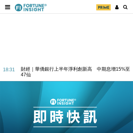
財經｜華僑銀行上半年淨利創新高 中期息增15%至
18:31
47仙
財經｜滙豐上調香港今年GDP預測至4.5% 看好貿易
17:33
及消費表現
本地｜假冒內地執法人員要求交「保證金」 43歲女子
16:47
損失近6900萬元
財經｜日經失守6.5萬點後回穩 全周仍升近2%
16:05
財經｜恒隆10月換帥 玩具「反」斗城亞洲CEO蔡德
15:47