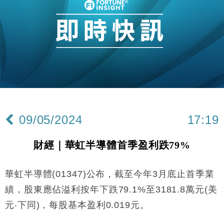
16:47
損失近6900萬元
財經｜日經失守6.5萬點後回穩 全周仍升近2%
16:05
財經｜恒隆10月換帥 玩具「反」斗城亞洲CEO蔡德
15:47
粦接任
財經｜韓股反覆波動收跌 連挫7周創逾3年最長跌勢
15:11
財經｜內地7月美元計價出口增近24%勝預期 貿易順
13:44
差達1125億美元
09/05/2024
17:19
財經｜日本春季三度入市撐日圓 4月單日斥6.28萬億
12:44
日圓干預創新高
財經｜華虹半導體首季盈利跌79%
國際｜特朗普料美伊戰事快結束 承認部分彈藥庫存緊
11:12
張
華虹半導體(01347)公布，截至今年3月底止首季業
財經｜SA售股自救後再出手 斥4億美元押注未上市公
15:59
司
績，股東應佔溢利按年下跌79.1%至3181.8萬元(美
財經｜華僑銀行上半年淨利創新高 中期息增15%至
18:31
元‧下同)，每股基本盈利0.019元。
47仙