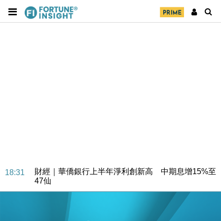
財經｜華僑銀行上半年淨利創新高 中期息增15%至
18:31
47仙
財經｜滙豐上調香港今年GDP預測至4.5% 看好貿易
17:33
及消費表現
本地｜假冒內地執法人員要求交「保證金」 43歲女子