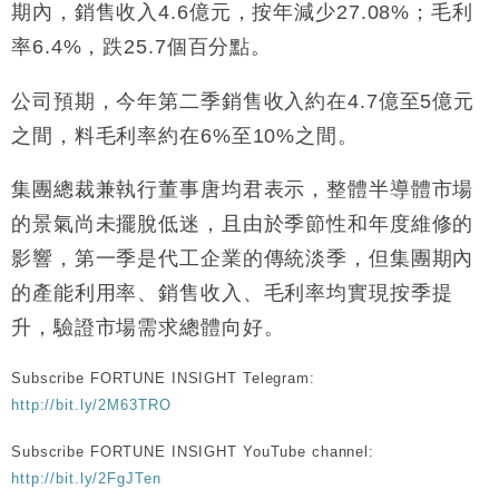
財經｜滙豐上調香港今年GDP預測至4.5% 看好貿易
17:33
期內，銷售收入4.6億元，按年減少27.08%；毛利
及消費表現
率6.4%，跌25.7個百分點。
本地｜假冒內地執法人員要求交「保證金」 43歲女子
16:47
損失近6900萬元
公司預期，今年第二季銷售收入約在4.7億至5億元
財經｜日經失守6.5萬點後回穩 全周仍升近2%
16:05
之間，料毛利率約在6%至10%之間。
財經｜恒隆10月換帥 玩具「反」斗城亞洲CEO蔡德
15:47
集團總裁兼執行董事唐均君表示，整體半導體市場
粦接任
的景氣尚未擺脫低迷，且由於季節性和年度維修的
財經｜韓股反覆波動收跌 連挫7周創逾3年最長跌勢
15:11
影響，第一季是代工企業的傳統淡季，但集團期內
財經｜內地7月美元計價出口增近24%勝預期 貿易順
13:44
的產能利用率、銷售收入、毛利率均實現按季提
差達1125億美元
升，驗證市場需求總體向好。
財經｜日本春季三度入市撐日圓 4月單日斥6.28萬億
12:44
日圓干預創新高
Subscribe FORTUNE INSIGHT Telegram:
國際｜特朗普料美伊戰事快結束 承認部分彈藥庫存緊
11:12
http://bit.ly/2M63TRO
張
財經｜SA售股自救後再出手 斥4億美元押注未上市公
15:59
Subscribe FORTUNE INSIGHT YouTube channel:
司
http://bit.ly/2FgJTen