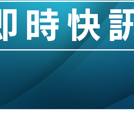
城亞洲CEO蔡德粦接任
創逾3年最長跌勢
%勝預期 貿易順差達1125億美元
單日斥6.28萬億日圓干預創新高
認部分彈藥庫存緊張
億美元押注未上市公司