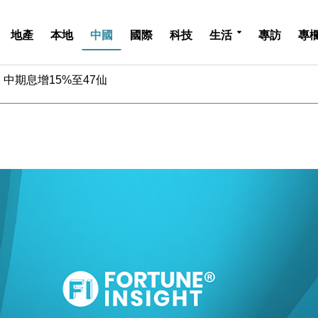
地產
本地
中國
國際
科技
生活
專訪
專
中期息增15%至47仙
4.5% 看好貿易及消費表現
金」 43歲女子損失近6900萬元
周仍升近2%
城亞洲CEO蔡德粦接任
創逾3年最長跌勢
%勝預期 貿易順差達1125億美元
單日斥6.28萬億日圓干預創新高
認部分彈藥庫存緊張
億美元押注未上市公司
中期息增15%至47仙
4.5% 看好貿易及消費表現
金」 43歲女子損失近6900萬元
周仍升近2%