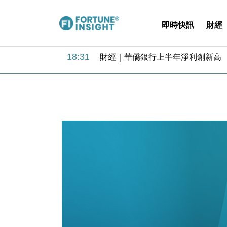
即時快訊
財經
18:31
財經｜華僑銀行上半年淨利創新高 
17:33
財經｜滙豐上調香港今年GDP預測至
16:47
本地｜假冒內地執法人員要求交「保證
16:05
財經｜日經失守6.5萬點後回穩 全
15:47
財經｜恒隆10月換帥 玩具「反」斗
15:11
財經｜韓股反覆波動收跌 連挫7周
13:44
財經｜內地7月美元計價出口增近24
12:44
財經｜日本春季三度入市撐日圓 4月
11:12
國際｜特朗普料美伊戰事快結束 承
15:59
財經｜SA售股自救後再出手 斥4
18:31
財經｜華僑銀行上半年淨利創新高 
17:33
財經｜滙豐上調香港今年GDP預測至
16:47
本地｜假冒內地執法人員要求交「保證
16:05
財經｜日經失守6.5萬點後回穩 全