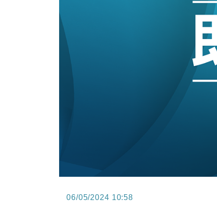
15:47
財經｜恒隆10月換帥 玩具「反」斗
15:11
財經｜韓股反覆波動收跌 連挫7周
13:44
財經｜內地7月美元計價出口增近24
12:44
財經｜日本春季三度入市撐日圓 4月
11:12
國際｜特朗普料美伊戰事快結束 承
15:59
財經｜SA售股自救後再出手 斥4
06/05/2024 10:58