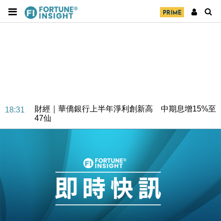
財經｜華僑銀行上半年淨利創新高 中期息增15%至
18:31
47仙
財經｜滙豐上調香港今年GDP預測至4.5% 看好貿易
17:33
及消費表現
本地｜假冒內地執法人員要求交「保證金」 43歲女子
16:47
損失近6900萬元
財經｜日經失守6.5萬點後回穩 全周仍升近2%
16:05
財經｜恒隆10月換帥 玩具「反」斗城亞洲CEO蔡德
15:47
粦接任