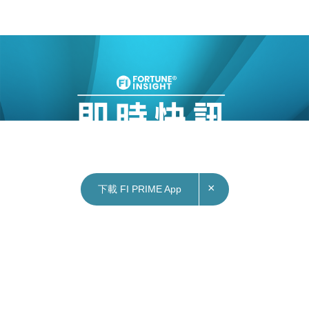
×
下載 FI PRIME App
12/04/2024
11:00
財經｜陳茂波：數字經濟領域瞬息萬變 倡加強基
建等