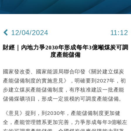
財經｜韓股反覆波動收跌 連挫7周創逾3年最長跌勢
15:11
財經｜內地7月美元計價出口增近24%勝預期 貿易順
13:44
差達1125億美元
12/04/2024
11:12
財經｜日本春季三度入市撐日圓 4月單日斥6.28萬億
12:44
日圓干預創新高
財經｜內地力爭2030年形成每年3億噸煤炭可調
國際｜特朗普料美伊戰事快結束 承認部分彈藥庫存緊
11:12
度產能儲備
張
財經｜SA售股自救後再出手 斥4億美元押注未上市公
15:59
司
國家發改委、國家能源局聯合印發《關於建立煤炭
財經｜華僑銀行上半年淨利創新高 中期息增15%至
18:31
產能儲備制度的實施意見》，明確要到2027年，初
47仙
步建立煤炭產能儲備制度，有序核准建設一批產能
財經｜滙豐上調香港今年GDP預測至4.5% 看好貿易
17:33
儲備煤礦項目，形成一定規模的可調度產能儲備。
及消費表現
本地｜假冒內地執法人員要求交「保證金」 43歲女子
16:47
《意見》提到，到2030年，產能儲備制度更加健
損失近6900萬元
全，產能管理體系更加完善，力爭形成每年3億噸左
財經｜日經失守6.5萬點後回穩 全周仍升近2%
16:05