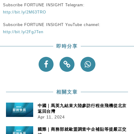
粦接任
Subscribe FORTUNE INSIGHT Telegram:
http://bit.ly/2M63TRO
財經｜韓股反覆波動收跌 連挫7周創逾3年最長跌勢
15:11
Subscribe FORTUNE INSIGHT YouTube channel:
財經｜內地7月美元計價出口增近24%勝預期 貿易順
13:44
http://bit.ly/2FgJTen
差達1125億美元
財經｜日本春季三度入市撐日圓 4月單日斥6.28萬億
12:44
即時分享
日圓干預創新高
國際｜特朗普料美伊戰事快結束 承認部分彈藥庫存緊
11:12
張
財經｜SA售股自救後再出手 斥4億美元押注未上市公
15:59
司
相關文章
中國｜馬英九結束大陸參訪行程坐飛機從北京
返回台灣
Apr 11, 2024
國際｜商務部就歐盟調查中企補貼等提嚴正交