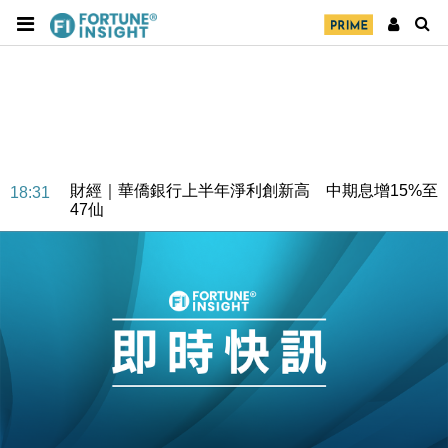
財經｜華僑銀行上半年淨利創新高 中期息增15%至
18:31
47仙
財經｜滙豐上調香港今年GDP預測至4.5% 看好貿易
17:33
及消費表現
本地｜假冒內地執法人員要求交「保證金」 43歲女子
16:47
損失近6900萬元
財經｜日經失守6.5萬點後回穩 全周仍升近2%
16:05
財經｜恒隆10月換帥 玩具「反」斗城亞洲CEO蔡德
15:47
粦接任
財經｜韓股反覆波動收跌 連挫7周創逾3年最長跌勢
15:11