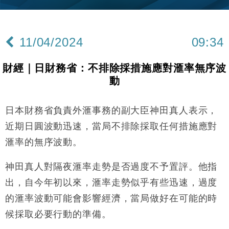
財經｜內地7月美元計價出口增近24%勝預期 貿易順
13:44
差達1125億美元
11/04/2024
09:34
財經｜日本春季三度入市撐日圓 4月單日斥6.28萬億
12:44
日圓干預創新高
財經｜日財務省：不排除採措施應對滙率無序波
國際｜特朗普料美伊戰事快結束 承認部分彈藥庫存緊
11:12
動
張
財經｜SA售股自救後再出手 斥4億美元押注未上市公
15:59
司
日本財務省負責外滙事務的副大臣神田真人表示，
財經｜華僑銀行上半年淨利創新高 中期息增15%至
18:31
近期日圓波動迅速，當局不排除採取任何措施應對
47仙
滙率的無序波動。
財經｜滙豐上調香港今年GDP預測至4.5% 看好貿易
17:33
及消費表現
神田真人對隔夜滙率走勢是否過度不予置評。他指
本地｜假冒內地執法人員要求交「保證金」 43歲女子
16:47
出，自今年初以來，滙率走勢似乎有些迅速，過度
損失近6900萬元
的滙率波動可能會影響經濟，當局做好在可能的時
財經｜日經失守6.5萬點後回穩 全周仍升近2%
16:05
候採取必要行動的準備。
財經｜恒隆10月換帥 玩具「反」斗城亞洲CEO蔡德
15:47