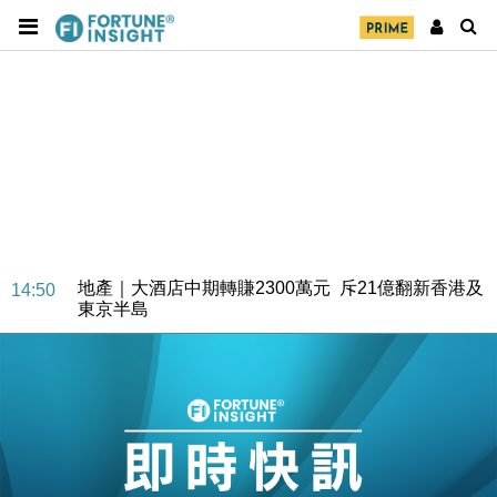
財經｜精星香港夥菜鳥拓全球智慧倉儲市場 加快海外
11:30
市場落地
地產｜大酒店中期轉賺2300萬元 斥21億翻新香港及
14:50
東京半島
國際｜特朗普赴洛杉磯高球場活動前 男子攜槍彈被捕
13:12
財經｜香港7月PMI回落至51 企業擴張放慢兼縮減人
12:30
手
財經｜黑石傳再籌逾360億美元 支援Anthropic租用
11:40
Google晶片