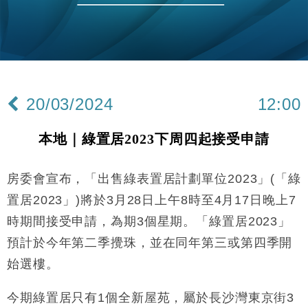
財經｜美商務部擬擴大金屬關稅範圍 14類產品或加徵
10:57
25%
本地｜新世界K11 9月升級會員制度 增鉑金卡級別鎖
18:15
定高消費客群
財經｜本港6月零售額連升14個月 珠寶鐘錶銷售升勢
17:40
最強
20/03/2024
12:00
財經｜滙控重啟最多10億美元回購 派息比率目標維持
16:33
50%
本地｜綠置居2023下周四起接受申請
財經｜SHEIN傳最快8月中招股 估值料降至400億美
15:11
元以下
房委會宣布，「出售綠表置居計劃單位2023」(「綠
財經｜精星香港夥菜鳥拓全球智慧倉儲市場 加快海外
11:30
市場落地
置居2023」)將於3月28日上午8時至4月17日晚上7
地產｜大酒店中期轉賺2300萬元 斥21億翻新香港及
14:50
時期間接受申請，為期3個星期。「綠置居2023」
東京半島
預計於今年第二季攪珠，並在同年第三或第四季開
國際｜特朗普赴洛杉磯高球場活動前 男子攜槍彈被捕
13:12
始選樓。
財經｜香港7月PMI回落至51 企業擴張放慢兼縮減人
12:30
手
今期綠置居只有1個全新屋苑，屬於長沙灣東京街3