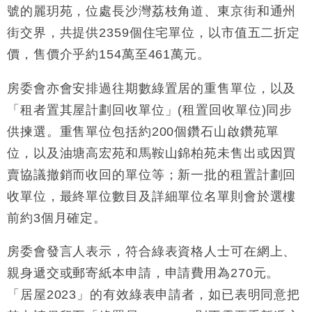
財經｜黑石傳再籌逾360億美元 支援Anthropic租用
號的麗玥苑，位處長沙灣荔枝角道、東京街和通州
11:40
Google晶片
街交界，共提供2359個住宅單位，以市值五二折定
財經｜美商務部擬擴大金屬關稅範圍 14類產品或加徵
10:57
價，售價介乎約154萬至461萬元。
25%
本地｜新世界K11 9月升級會員制度 增鉑金卡級別鎖
18:15
房委會亦會安排過往期數綠置居的重售單位，以及
定高消費客群
「租者置其屋計劃回收單位」(租置回收單位)同步
財經｜本港6月零售額連升14個月 珠寶鐘錶銷售升勢
17:40
最強
供揀選。重售單位包括約200個鑽石山啟鑽苑單
財經｜滙控重啟最多10億美元回購 派息比率目標維持
16:33
位，以及油塘高宏苑和馬鞍山錦柏苑未售出或因買
50%
賣協議撤銷而收回的單位等；新一批的租置計劃回
財經｜SHEIN傳最快8月中招股 估值料降至400億美
15:11
收單位，最終單位數目及詳細單位名單則會於選樓
元以下
前約3個月確定。
房委會發言人表示，符合綠表資格人士可在網上、
親身遞交或郵寄紙本申請，申請費用為270元。
「居屋2023」的有效綠表申請者，如已表明同意把