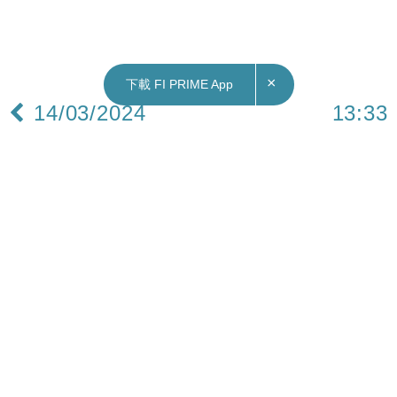
×
下載 FI PRIME App
14/03/2024
13:33
財經｜萬科(02202)今年到期債務逾130億人幣 市
場憂短期崩盤減輕
《彭博》報道，萬科(02202)的總負債為1.28萬億元
人民幣(約1780億美元)，今年有大量債務到期，當
中包括6月到期的6億美元票據。報道提到，現時萬
科短期境外債的交易價格仍接近票面值，顯示市場
對萬科短期崩盤的憂慮減輕。
不過，萬科部分長期美元債價格仍然受壓，其中，