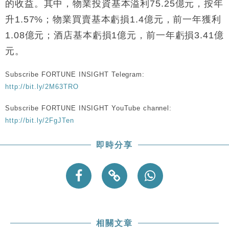
的收益。其中，物業投資基本溢利75.25億元，按年
財經｜韓股反覆波動收跌 連挫7周創逾3年最長跌勢
15:11
升1.57%；物業買賣基本虧損1.4億元，前一年獲利
財經｜內地7月美元計價出口增近24%勝預期 貿易順
13:44
1.08億元；酒店基本虧損1億元，前一年虧損3.41億
差達1125億美元
元。
財經｜日本春季三度入市撐日圓 4月單日斥6.28萬億
12:44
日圓干預創新高
Subscribe FORTUNE INSIGHT Telegram:
國際｜特朗普料美伊戰事快結束 承認部分彈藥庫存緊
11:12
http://bit.ly/2M63TRO
張
財經｜SA售股自救後再出手 斥4億美元押注未上市公
15:59
Subscribe FORTUNE INSIGHT YouTube channel:
司
http://bit.ly/2FgJTen
即時分享
相關文章