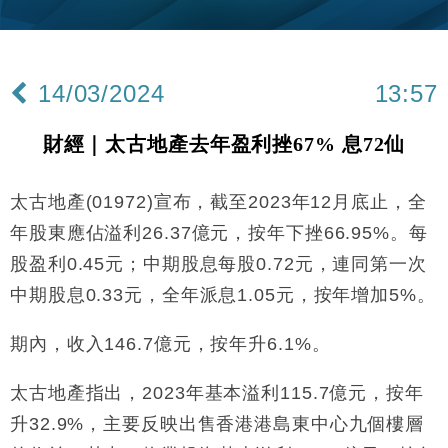
財經｜內地7月美元計價出口增近24%勝預期 貿易順
13:44
差達1125億美元
財經｜日本春季三度入市撐日圓 4月單日斥6.28萬億
12:44
日圓干預創新高
14/03/2024
13:57
國際｜特朗普料美伊戰事快結束 承認部分彈藥庫存緊
11:12
張
財經｜太古地產去年盈利挫67% 息72仙
財經｜SA售股自救後再出手 斥4億美元押注未上市公
15:59
司
太古地產(01972)宣布，截至2023年12月底止，全
財經｜華僑銀行上半年淨利創新高 中期息增15%至
18:31
47仙
年股東應佔溢利26.37億元，按年下挫66.95%。每
財經｜滙豐上調香港今年GDP預測至4.5% 看好貿易
17:33
股盈利0.45元；中期股息每股0.72元，連同第一次
及消費表現
中期股息0.33元，全年派息1.05元，按年增加5%。
本地｜假冒內地執法人員要求交「保證金」 43歲女子
16:47
損失近6900萬元
期內，收入146.7億元，按年升6.1%。
財經｜日經失守6.5萬點後回穩 全周仍升近2%
16:05
太古地產指出，2023年基本溢利115.7億元，按年
財經｜恒隆10月換帥 玩具「反」斗城亞洲CEO蔡德
15:47
升32.9%，主要反映出售香港港島東中心九個樓層
粦接任