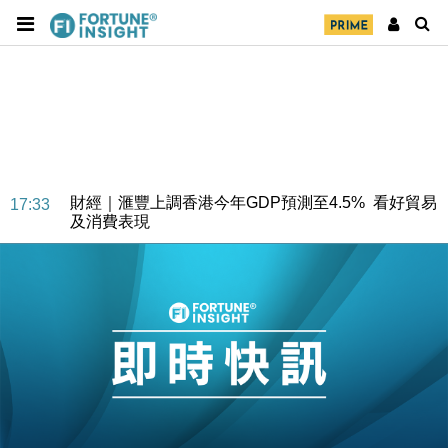
財經｜華僑銀行上半年淨利創新高 中期息增15%至
18:31
47仙
財經｜滙豐上調香港今年GDP預測至4.5% 看好貿易
17:33
及消費表現
本地｜假冒內地執法人員要求交「保證金」 43歲女子
16:47
損失近6900萬元
財經｜日經失守6.5萬點後回穩 全周仍升近2%
16:05
財經｜恒隆10月換帥 玩具「反」斗城亞洲CEO蔡德
15:47
粦接任
財經｜韓股反覆波動收跌 連挫7周創逾3年最長跌勢
15:11