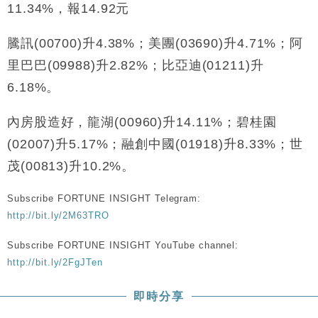
11.34%，報14.92元
財經｜恒隆10月換帥 玩具「反」斗城亞洲CEO蔡德
15:47
粦接任
騰訊(00700)升4.38%；美團(03690)升4.71%；阿
財經｜韓股反覆波動收跌 連挫7周創逾3年最長跌勢
15:11
里巴巴(09988)升2.82%；比亞迪(01211)升
財經｜內地7月美元計價出口增近24%勝預期 貿易順
13:44
6.18%。
差達1125億美元
財經｜日本春季三度入市撐日圓 4月單日斥6.28萬億
12:44
內房股造好，龍湖(00960)升14.11%；碧桂園
日圓干預創新高
(02007)升5.17%；融創中國(01918)升8.33%；世
國際｜特朗普料美伊戰事快結束 承認部分彈藥庫存緊
11:12
茂(00813)升10.2%。
張
財經｜SA售股自救後再出手 斥4億美元押注未上市公
15:59
Subscribe FORTUNE INSIGHT Telegram:
司
http://bit.ly/2M63TRO
Subscribe FORTUNE INSIGHT YouTube channel:
http://bit.ly/2FgJTen
即時分享