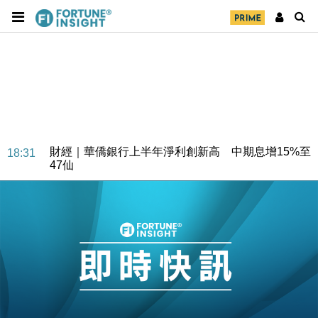
財經｜華僑銀行上半年淨利創新高 中期息增15%至
18:31
47仙
財經｜滙豐上調香港今年GDP預測至4.5% 看好貿易
17:33
及消費表現
本地｜假冒內地執法人員要求交「保證金」 43歲女子
16:47
損失近6900萬元
財經｜日經失守6.5萬點後回穩 全周仍升近2%
16:05
財經｜恒隆10月換帥 玩具「反」斗城亞洲CEO蔡德
15:47
粦接任