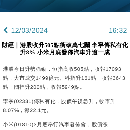
財經｜韓股反覆波動收跌 連挫7周創逾3年最長跌勢
15:11
財經｜內地7月美元計價出口增近24%勝預期 貿易順
13:44
差達1125億美元
12/03/2024
16:32
財經｜日本春季三度入市撐日圓 4月單日斥6.28萬億
12:44
日圓干預創新高
財經｜港股收升505點衝破萬七關 李寧傳私有化
國際｜特朗普料美伊戰事快結束 承認部分彈藥庫存緊
11:12
升8% 小米月底發佈汽車升逾一成
張
財經｜SA售股自救後再出手 斥4億美元押注未上市公
15:59
司
港股今日升勢強勁，恒指高收505點，收報17093
財經｜華僑銀行上半年淨利創新高 中期息增15%至
18:31
點，大市成交1499億元。科指升161點，收報3643
47仙
點；國指升200點，收報5949點。
財經｜滙豐上調香港今年GDP預測至4.5% 看好貿易
17:33
及消費表現
李寧(02331)傳私有化，股價午後急升，收市升
本地｜假冒內地執法人員要求交「保證金」 43歲女子
16:47
8.07%，報22.1元。
損失近6900萬元
財經｜日經失守6.5萬點後回穩 全周仍升近2%
16:05
小米(01810)3月底舉行汽車發佈會，股價漲