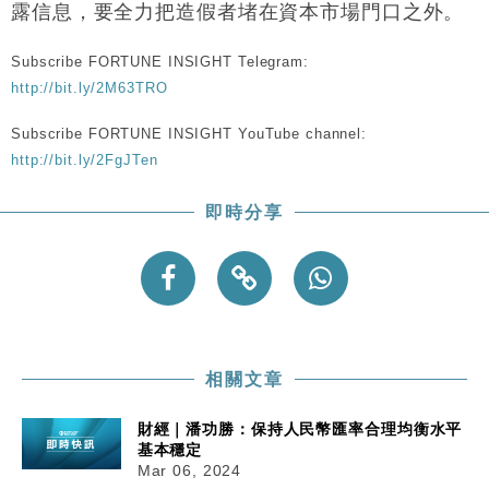
露信息，要全力把造假者堵在資本市場門口之外。
張
財經｜SA售股自救後再出手 斥4億美元押注未上市公
15:59
Subscribe FORTUNE INSIGHT Telegram:
司
http://bit.ly/2M63TRO
財經｜精星香港夥菜鳥拓全球智慧倉儲市場 加快海外
11:30
市場落地
Subscribe FORTUNE INSIGHT YouTube channel:
地產｜大酒店中期轉賺2300萬元 斥21億翻新香港及
http://bit.ly/2FgJTen
14:50
東京半島
即時分享
國際｜特朗普赴洛杉磯高球場活動前 男子攜槍彈被捕
13:12
相關文章
財經｜潘功勝：保持人民幣匯率合理均衡水平
基本穩定
Mar 06, 2024