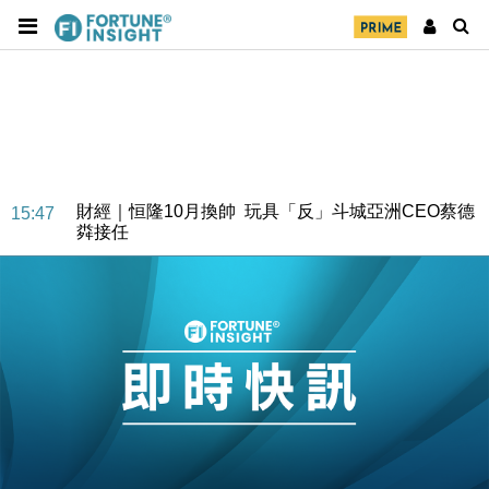
財經｜日經失守6.5萬點後回穩 全周仍升近2%
16:05
財經｜恒隆10月換帥 玩具「反」斗城亞洲CEO蔡德
15:47
粦接任
財經｜韓股反覆波動收跌 連挫7周創逾3年最長跌勢
15:11
財經｜內地7月美元計價出口增近24%勝預期 貿易順
13:44
差達1125億美元
財經｜日本春季三度入市撐日圓 4月單日斥6.28萬億
12:44
日圓干預創新高
國際｜特朗普料美伊戰事快結束 承認部分彈藥庫存緊
11:12
張
財經｜SA售股自救後再出手 斥4億美元押注未上市公
15:59