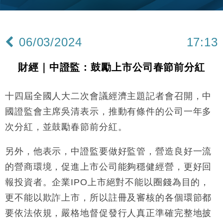
司
財經｜精星香港夥菜鳥拓全球智慧倉儲市場 加快海外
11:30
市場落地
06/03/2024
17:13
地產｜大酒店中期轉賺2300萬元 斥21億翻新香港及
14:50
東京半島
財經｜中證監：鼓勵上市公司春節前分紅
國際｜特朗普赴洛杉磯高球場活動前 男子攜槍彈被捕
13:12
十四屆全國人大二次會議經濟主題記者會召開，中
財經｜日經失守6.5萬點後回穩 全周仍升近2%
16:05
國證監會主席吳清表示，推動有條件的公司一年多
財經｜恒隆10月換帥 玩具「反」斗城亞洲CEO蔡德
15:47
次分紅，並鼓勵春節前分紅。
粦接任
財經｜韓股反覆波動收跌 連挫7周創逾3年最長跌勢
15:11
另外，他表示，中證監要做好監管，營造良好一流
的營商環境，促進上市公司能夠穩健經營，更好回
財經｜內地7月美元計價出口增近24%勝預期 貿易順
13:44
差達1125億美元
報投資者。企業IPO上市絕對不能以圈錢為目的，
財經｜日本春季三度入市撐日圓 4月單日斥6.28萬億
更不能以欺詐上市，所以註冊及審核的各個環節都
12:44
日圓干預創新高
要依法依規，嚴格地督促發行人真正準確完整地披
國際｜特朗普料美伊戰事快結束 承認部分彈藥庫存緊
11:12