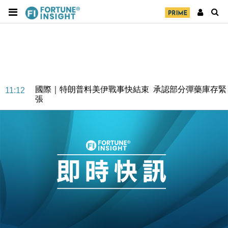
財經｜日本春季三度入市撐日圓 4月單日斥6.28萬億
12:44
日圓干預創新高
國際｜特朗普料美伊戰事快結束 承認部分彈藥庫存緊
11:12
張
財經｜SA售股自救後再出手 斥4億美元押注未上市公
15:59
司
財經｜精星香港夥菜鳥拓全球智慧倉儲市場 加快海外
11:30
市場落地
地產｜大酒店中期轉賺2300萬元 斥21億翻新香港及
14:50
東京半島
國際｜特朗普赴洛杉磯高球場活動前 男子攜槍彈被捕
13:12
財經｜香港7月PMI回落至51 企業擴張放慢兼縮減人
12:30
手