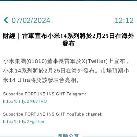
財經｜黑石傳再籌逾360億美元 支援Anthropic租用
11:40
Google晶片
07/02/2024
12:12
財經｜美商務部擬擴大金屬關稅範圍 14類產品或加徵
10:57
25%
財經｜雷軍宣布小米14系列將於2月25日在海外
本地｜新世界K11 9月升級會員制度 增鉑金卡級別鎖
18:15
發布
定高消費客群
財經｜日本春季三度入市撐日圓 4月單日斥6.28萬億
12:44
日圓干預創新高
小米集團(01810)董事長雷軍於X(Twitter)上宣布，
國際｜特朗普料美伊戰事快結束 承認部分彈藥庫存緊
11:12
小米14系列將於2月25日在海外發布。市場預期小
張
米14 Ultra將於該發表會亮相。
財經｜SA售股自救後再出手 斥4億美元押注未上市公
15:59
司
Subscribe FORTUNE INSIGHT Telegram:
財經｜精星香港夥菜鳥拓全球智慧倉儲市場 加快海外
11:30
http://bit.ly/2M63TRO
市場落地
Subscribe FORTUNE INSIGHT YouTube channel:
地產｜大酒店中期轉賺2300萬元 斥21億翻新香港及
14:50
東京半島
http://bit.ly/2FgJTen
國際｜特朗普赴洛杉磯高球場活動前 男子攜槍彈被捕
13:12
即時分享