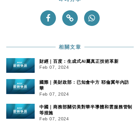
財經｜香港7月PMI回落至51 企業擴張放慢兼縮減人
12:30
手
財經｜黑石傳再籌逾360億美元 支援Anthropic租用
11:40
Google晶片
財經｜美商務部擬擴大金屬關稅範圍 14類產品或加徵
10:57
25%
相關文章
本地｜新世界K11 9月升級會員制度 增鉑金卡級別鎖
18:15
財經｜百度：生成式AI屬真正技術革新
定高消費客群
Feb 07, 2024
國際｜美財政部：已知會中方 耶倫冀年內訪
華
Feb 07, 2024
中國｜商務部關切美對華半導體和雲服務管制
等措施
Feb 07, 2024