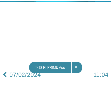
×
下載 FI PRIME App
07/02/2024
11:04
財經｜百度：生成式AI屬真正技術革新
百度(09888)副總裁袁佛玉出席清華大學活動時表
示，生成式AI浪潮並非泡沫，而是真正技術革新，