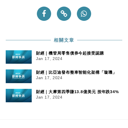
財經｜黑石傳再籌逾360億美元 支援Anthropic租用
11:40
Google晶片
財經｜美商務部擬擴大金屬關稅範圍 14類產品或加徵
10:57
25%
本地｜新世界K11 9月升級會員制度 增鉑金卡級別鎖
18:15
相關文章
定高消費客群
財經｜本港6月零售額連升14個月 珠寶鐘錶銷售升勢
17:40
財經｜機管局零售債券今起接受認購
最強
Jan 17, 2024
財經｜滙控重啟最多10億美元回購 派息比率目標維持
16:33
50%
財經｜比亞迪發布整車智能化架構「璇璣」
Jan 17, 2024
財經｜大摩第四季賺13.8億美元 按年跌34%
Jan 17, 2024