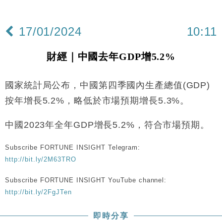
財經｜美商務部擬擴大金屬關稅範圍 14類產品或加徵
10:57
25%
17/01/2024
10:11
本地｜新世界K11 9月升級會員制度 增鉑金卡級別鎖
18:15
定高消費客群
財經｜中國去年GDP增5.2%
財經｜本港6月零售額連升14個月 珠寶鐘錶銷售升勢
17:40
最強
國家統計局公布，中國第四季國內生產總值(GDP)
財經｜滙控重啟最多10億美元回購 派息比率目標維持
16:33
50%
按年增長5.2%，略低於市場預期增長5.3%。
財經｜SA售股自救後再出手 斥4億美元押注未上市公
15:59
司
中國2023年全年GDP增長5.2%，符合市場預期。
財經｜精星香港夥菜鳥拓全球智慧倉儲市場 加快海外
11:30
市場落地
Subscribe FORTUNE INSIGHT Telegram:
http://bit.ly/2M63TRO
地產｜大酒店中期轉賺2300萬元 斥21億翻新香港及
14:50
東京半島
Subscribe FORTUNE INSIGHT YouTube channel:
國際｜特朗普赴洛杉磯高球場活動前 男子攜槍彈被捕
13:12
http://bit.ly/2FgJTen
財經｜香港7月PMI回落至51 企業擴張放慢兼縮減人
12:30
即時分享
手