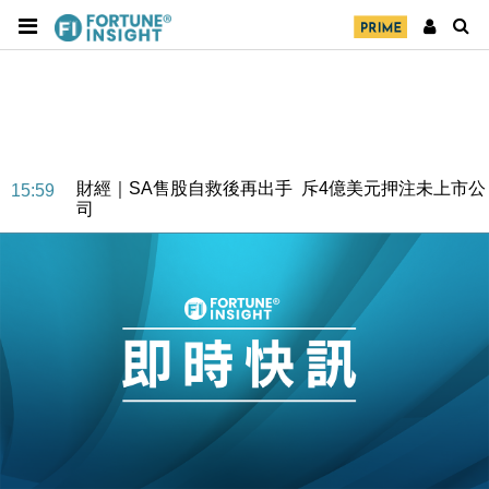
財經｜SA售股自救後再出手 斥4億美元押注未上市公
15:59
司
財經｜精星香港夥菜鳥拓全球智慧倉儲市場 加快海外
11:30
市場落地
地產｜大酒店中期轉賺2300萬元 斥21億翻新香港及
14:50
東京半島
國際｜特朗普赴洛杉磯高球場活動前 男子攜槍彈被捕
13:12
財經｜香港7月PMI回落至51 企業擴張放慢兼縮減人
12:30
手
財經｜黑石傳再籌逾360億美元 支援Anthropic租用
11:40
Google晶片