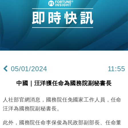
本地｜假冒內地執法人員要求交「保證金」 43歲女子
16:47
損失近6900萬元
財經｜日經失守6.5萬點後回穩 全周仍升近2%
16:05
財經｜恒隆10月換帥 玩具「反」斗城亞洲CEO蔡德
15:47
粦接任
財經｜韓股反覆波動收跌 連挫7周創逾3年最長跌勢
15:11
財經｜內地7月美元計價出口增近24%勝預期 貿易順
13:44
差達1125億美元
05/01/2024
11:55
財經｜日本春季三度入市撐日圓 4月單日斥6.28萬億
12:44
日圓干預創新高
中國｜汪洋獲任命為國務院副秘書長
國際｜特朗普料美伊戰事快結束 承認部分彈藥庫存緊
11:12
張
人社部官網消息，國務院任免國家工作人員，任命
財經｜SA售股自救後再出手 斥4億美元押注未上市公
15:59
司
汪洋為國務院副秘書長。
財經｜華僑銀行上半年淨利創新高 中期息增15%至
18:31
47仙
此外，國務院任命李保俊為民政部副部長、任命董