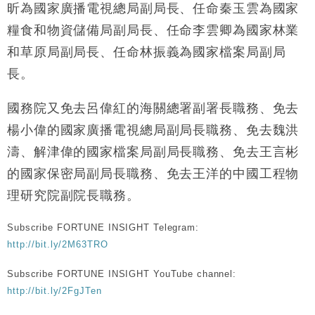
財經｜滙豐上調香港今年GDP預測至4.5% 看好貿易
17:33
昕為國家廣播電視總局副局長、任命秦玉雲為國家
及消費表現
糧食和物資儲備局副局長、任命李雲卿為國家林業
本地｜假冒內地執法人員要求交「保證金」 43歲女子
16:47
損失近6900萬元
和草原局副局長、任命林振義為國家檔案局副局
財經｜日經失守6.5萬點後回穩 全周仍升近2%
長。
16:05
國務院又免去呂偉紅的海關總署副署長職務、免去
財經｜恒隆10月換帥 玩具「反」斗城亞洲CEO蔡德
15:47
粦接任
楊小偉的國家廣播電視總局副局長職務、免去魏洪
財經｜韓股反覆波動收跌 連挫7周創逾3年最長跌勢
15:11
濤、解津偉的國家檔案局副局長職務、免去王言彬
的國家保密局副局長職務、免去王洋的中國工程物
財經｜內地7月美元計價出口增近24%勝預期 貿易順
13:44
差達1125億美元
理研究院副院長職務。
財經｜日本春季三度入市撐日圓 4月單日斥6.28萬億
12:44
日圓干預創新高
Subscribe FORTUNE INSIGHT Telegram:
http://bit.ly/2M63TRO
國際｜特朗普料美伊戰事快結束 承認部分彈藥庫存緊
11:12
張
Subscribe FORTUNE INSIGHT YouTube channel:
財經｜SA售股自救後再出手 斥4億美元押注未上市公
15:59
http://bit.ly/2FgJTen
司