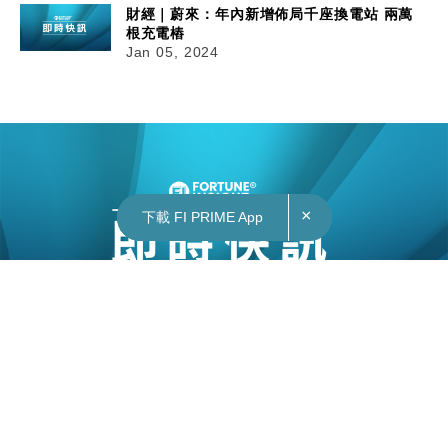
財經｜蔚來：年內新增佈局千座換電站 兩萬
根充電樁
Jan 05, 2024
×
×
下載 FI PRIME App
下載 FI PRIME App
05/01/2024
11:39