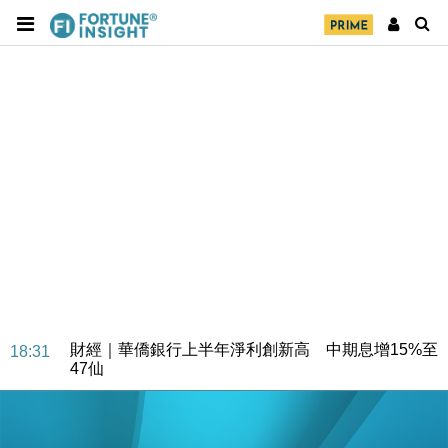
財經｜華僑銀行上半年淨利創新高 中期息增15%至
18:31
47仙
財經｜滙豐上調香港今年GDP預測至4.5% 看好貿易
17:33
及消費表現