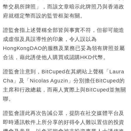
幣交易所牌照」，而該文章暗示此牌照乃與香港政
府就穩定幣而設的監管框架有關。
證監會指上述聲稱全部皆與事實不符，但卻可能造
成虛假及具誤導性的印象，令人誤以為
HongKongDAO的服務及業務已妥為領有牌照並屬
合法，藉此誘使他人購買或認購HKD代幣。
證監會注意到，BitCuped在其網站上聲稱「Laura
Cha」及「Nicolas Aguzin」分別擔任BitCuped的
主席和行政總裁，而兩人實際上與BitCuped並無關
聯。
證監會謹此再次告誡公眾，提防在社交媒體平台及
即時通訊軟件上所分享的好得令人難以置信的投資