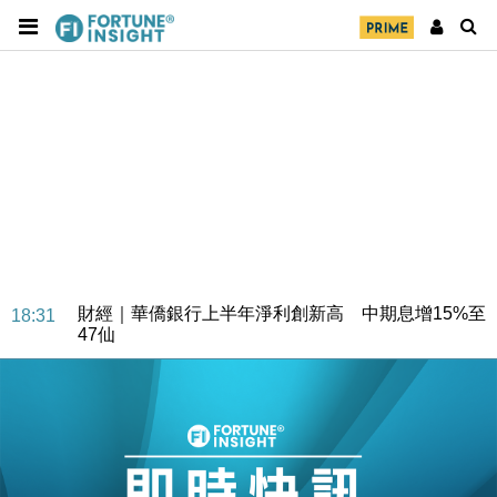
財經｜華僑銀行上半年淨利創新高 中期息增15%至
18:31
47仙
財經｜滙豐上調香港今年GDP預測至4.5% 看好貿易
17:33
及消費表現
本地｜假冒內地執法人員要求交「保證金」 43歲女子
16:47
損失近6900萬元
財經｜日經失守6.5萬點後回穩 全周仍升近2%
16:05