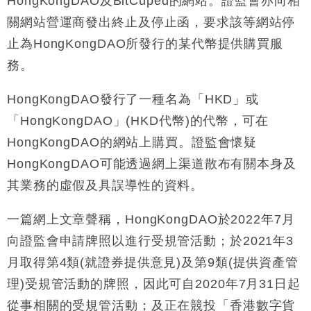
HongKongDAO及BitCuped的網站。證監會亦向相
損失近6900萬元
關網站營運商發出終止及停止函，要求該等網站停
財經｜日經失守6.5萬點後回穩 全周仍升近2%
16:05
止為HongKongDAO所發行的某代幣提供購買服
財經｜恒隆10月換帥 玩具「反」斗城亞洲CEO蔡德
15:47
務。
粦接任
財經｜韓股反覆波動收跌 連挫7周創逾3年最長跌勢
15:11
HongKongDAO發行了一種名為「HKD」或
「HongKongDAO」(HKD代幣)的代幣，可在
財經｜內地7月美元計價出口增近24%勝預期 貿易順
13:44
HongKongDAO的網站上購買。證監會懷疑
差達1125億美元
HongKongDAO可能透過網上渠道散布有關本身及
財經｜日本春季三度入市撐日圓 4月單日斥6.28萬億
12:44
日圓干預創新高
其業務的虛假及具誤導性的資料。
國際｜特朗普料美伊戰事快結束 承認部分彈藥庫存緊
11:12
張
一篇網上文章聲稱，HongKongDAO於2022年7月
財經｜SA售股自救後再出手 斥4億美元押注未上市公
15:59
向證監會申請牌照以進行受規管活動；於2021年3
司
月取得第4類(就證券提供意見)及第9類(提供資產管
理)受規管活動的牌照，因此可自2020年7月31日起
從事相關的受規管活動；及正在競投「香港數字貨