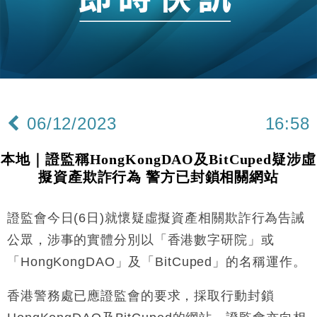
財經｜恒隆10月換帥 玩具「反」斗城亞洲CEO蔡德
15:47
粦接任
財經｜韓股反覆波動收跌 連挫7周創逾3年最長跌勢
15:11
財經｜內地7月美元計價出口增近24%勝預期 貿易順
13:44
差達1125億美元
06/12/2023
16:58
財經｜日本春季三度入市撐日圓 4月單日斥6.28萬億
12:44
日圓干預創新高
本地｜證監稱HongKongDAO及BitCuped疑涉虛
國際｜特朗普料美伊戰事快結束 承認部分彈藥庫存緊
11:12
擬資產欺詐行為 警方已封鎖相關網站
張
財經｜SA售股自救後再出手 斥4億美元押注未上市公
15:59
司
證監會今日(6日)就懷疑虛擬資產相關欺詐行為告誡
財經｜華僑銀行上半年淨利創新高 中期息增15%至
18:31
公眾，涉事的實體分別以「香港數字研院」或
47仙
「HongKongDAO」及「BitCuped」的名稱運作。
財經｜滙豐上調香港今年GDP預測至4.5% 看好貿易
17:33
及消費表現
香港警務處已應證監會的要求，採取行動封鎖
本地｜假冒內地執法人員要求交「保證金」 43歲女子
16:47