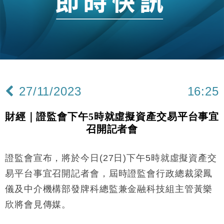
粦接任
財經｜韓股反覆波動收跌 連挫7周創逾3年最長跌勢
15:11
財經｜內地7月美元計價出口增近24%勝預期 貿易順
13:44
差達1125億美元
財經｜日本春季三度入市撐日圓 4月單日斥6.28萬億
12:44
日圓干預創新高
27/11/2023
16:25
國際｜特朗普料美伊戰事快結束 承認部分彈藥庫存緊
11:12
張
財經｜證監會下午5時就虛擬資產交易平台事宜
財經｜SA售股自救後再出手 斥4億美元押注未上市公
15:59
召開記者會
司
財經｜華僑銀行上半年淨利創新高 中期息增15%至
18:31
47仙
證監會宣布，將於今日(27日)下午5時就虛擬資產交
財經｜滙豐上調香港今年GDP預測至4.5% 看好貿易
17:33
易平台事宜召開記者會，屆時證監會行政總裁梁鳳
及消費表現
儀及中介機構部發牌科總監兼金融科技組主管黃樂
本地｜假冒內地執法人員要求交「保證金」 43歲女子
16:47
欣將會見傳媒。
損失近6900萬元
財經｜日經失守6.5萬點後回穩 全周仍升近2%
16:05