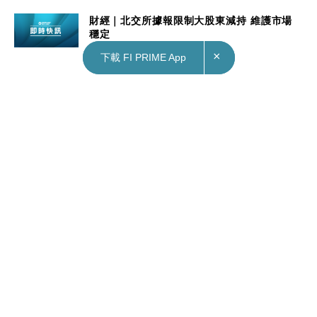
財經｜北交所據報限制大股東減持 維護市場
穩定
Nov 27, 2023
×
×
下載 FI PRIME App
下載 FI PRIME App