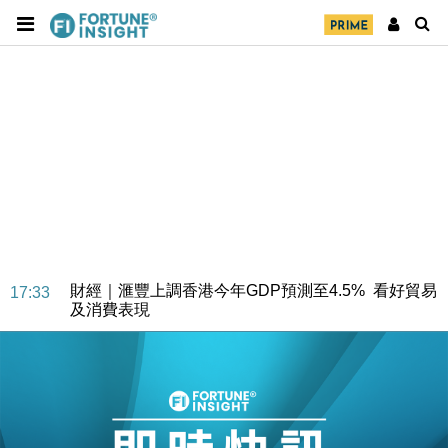
財經｜華僑銀行上半年淨利創新高 中期息增15%至
18:31
47仙
財經｜滙豐上調香港今年GDP預測至4.5% 看好貿易
17:33
及消費表現
本地｜假冒內地執法人員要求交「保證金」 43歲女子
16:47
損失近6900萬元
財經｜日經失守6.5萬點後回穩 全周仍升近2%
16:05
財經｜恒隆10月換帥 玩具「反」斗城亞洲CEO蔡德
15:47