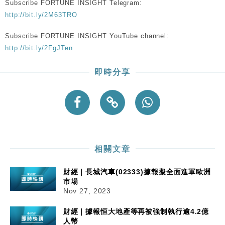
Subscribe FORTUNE INSIGHT Telegram:
http://bit.ly/2M63TRO
財經｜恒隆10月換帥 玩具「反」斗城亞洲CEO蔡德
15:47
粦接任
Subscribe FORTUNE INSIGHT YouTube channel:
財經｜韓股反覆波動收跌 連挫7周創逾3年最長跌勢
15:11
http://bit.ly/2FgJTen
即時分享
財經｜內地7月美元計價出口增近24%勝預期 貿易順
13:44
差達1125億美元
財經｜日本春季三度入市撐日圓 4月單日斥6.28萬億
12:44
日圓干預創新高
國際｜特朗普料美伊戰事快結束 承認部分彈藥庫存緊
11:12
張
財經｜SA售股自救後再出手 斥4億美元押注未上市公
15:59
相關文章
司
財經｜長城汽車(02333)據報擬全面進軍歐洲
市場
Nov 27, 2023
財經｜據報恒大地產等再被強制執行逾4.2億
人幣