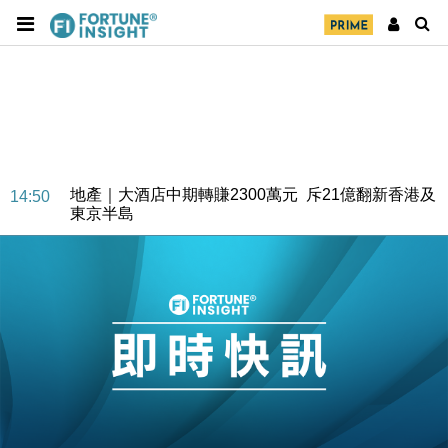
地產｜大酒店中期轉賺2300萬元 斥21億翻新香港及
14:50
東京半島
國際｜特朗普赴洛杉磯高球場活動前 男子攜槍彈被捕
13:12
財經｜香港7月PMI回落至51 企業擴張放慢兼縮減人
12:30
手
財經｜黑石傳再籌逾360億美元 支援Anthropic租用
11:40
Google晶片
財經｜美商務部擬擴大金屬關稅範圍 14類產品或加徵
10:57
25%
本地｜新世界K11 9月升級會員制度 增鉑金卡級別鎖
18:15