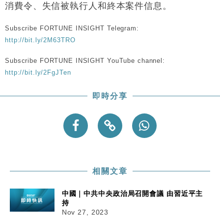
10:57
消費令、失信被執行人和終本案件信息。
25%
本地｜新世界K11 9月升級會員制度 增鉑金卡級別鎖
18:15
Subscribe FORTUNE INSIGHT Telegram:
定高消費客群
http://bit.ly/2M63TRO
財經｜本港6月零售額連升14個月 珠寶鐘錶銷售升勢
17:40
最強
Subscribe FORTUNE INSIGHT YouTube channel:
財經｜滙控重啟最多10億美元回購 派息比率目標維持
http://bit.ly/2FgJTen
16:33
50%
即時分享
財經｜SHEIN傳最快8月中招股 估值料降至400億美
15:11
元以下
本地｜HK Express推飛行套票 兩程低至448元加2元
13:49
可多飛一程
相關文章
中國｜中共中央政治局召開會議 由習近平主
持
Nov 27, 2023