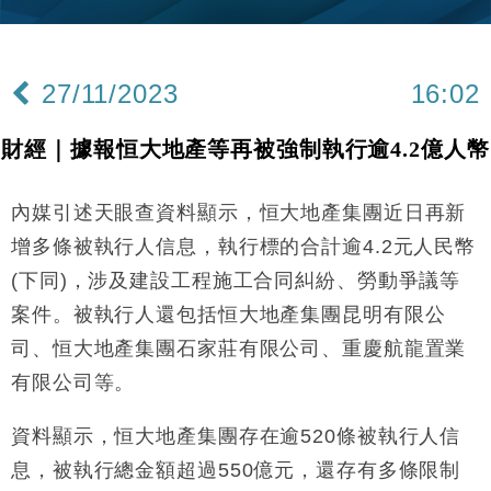
定高消費客群
財經｜本港6月零售額連升14個月 珠寶鐘錶銷售升勢
17:40
最強
27/11/2023
16:02
財經｜滙控重啟最多10億美元回購 派息比率目標維持
16:33
50%
財經｜據報恒大地產等再被強制執行逾4.2億人幣
財經｜SHEIN傳最快8月中招股 估值料降至400億美
15:11
元以下
內媒引述天眼查資料顯示，恒大地產集團近日再新
本地｜HK Express推飛行套票 兩程低至448元加2元
13:49
可多飛一程
增多條被執行人信息，執行標的合計逾4.2元人民幣
地產｜大酒店中期轉賺2300萬元 斥21億翻新香港及
14:50
(下同)，涉及建設工程施工合同糾紛、勞動爭議等
東京半島
案件。被執行人還包括恒大地產集團昆明有限公
國際｜特朗普赴洛杉磯高球場活動前 男子攜槍彈被捕
13:12
司、恒大地產集團石家莊有限公司、重慶航龍置業
財經｜香港7月PMI回落至51 企業擴張放慢兼縮減人
有限公司等。
12:30
手
財經｜黑石傳再籌逾360億美元 支援Anthropic租用
資料顯示，恒大地產集團存在逾520條被執行人信
11:40
Google晶片
息，被執行總金額超過550億元，還存有多條限制
財經｜美商務部擬擴大金屬關稅範圍 14類產品或加徵