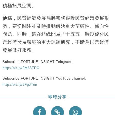
財經｜日本春季三度入市撐日圓 4月單日斥6.28萬億
12:44
積極拓展空間。
日圓干預創新高
國際｜特朗普料美伊戰事快結束 承認部分彈藥庫存緊
11:12
他稱，民營經濟發展局將密切跟蹤民營經濟發展形
張
勢，密切關注並及時推動解決重大苗頭性、傾向性
財經｜SA售股自救後再出手 斥4億美元押注未上市公
15:59
問題。同時，還在組織開展「十五五」時期優化民
司
營經濟發展環境的重大課題研究，不斷為民營經濟
財經｜精星香港夥菜鳥拓全球智慧倉儲市場 加快海外
11:30
市場落地
發展做好服務。
地產｜大酒店中期轉賺2300萬元 斥21億翻新香港及
14:50
東京半島
Subscribe FORTUNE INSIGHT Telegram:
國際｜特朗普赴洛杉磯高球場活動前 男子攜槍彈被捕
http://bit.ly/2M63TRO
13:12
Subscribe FORTUNE INSIGHT YouTube channel:
http://bit.ly/2FgJTen
即時分享