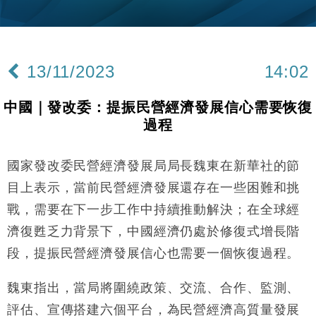
國際｜特朗普料美伊戰事快結束 承認部分彈藥庫存緊
11:12
張
財經｜SA售股自救後再出手 斥4億美元押注未上市公
15:59
司
13/11/2023
14:02
財經｜精星香港夥菜鳥拓全球智慧倉儲市場 加快海外
11:30
市場落地
中國｜發改委：提振民營經濟發展信心需要恢復
地產｜大酒店中期轉賺2300萬元 斥21億翻新香港及
14:50
過程
東京半島
國際｜特朗普赴洛杉磯高球場活動前 男子攜槍彈被捕
13:12
國家發改委民營經濟發展局局長魏東在新華社的節
財經｜日經失守6.5萬點後回穩 全周仍升近2%
16:05
目上表示，當前民營經濟發展還存在一些困難和挑
戰，需要在下一步工作中持續推動解決；在全球經
財經｜恒隆10月換帥 玩具「反」斗城亞洲CEO蔡德
15:47
濟復甦乏力背景下，中國經濟仍處於修復式增長階
粦接任
段，提振民營經濟發展信心也需要一個恢復過程。
財經｜韓股反覆波動收跌 連挫7周創逾3年最長跌勢
15:11
魏東指出，當局將圍繞政策、交流、合作、監測、
財經｜內地7月美元計價出口增近24%勝預期 貿易順
13:44
差達1125億美元
評估、宣傳搭建六個平台，為民營經濟高質量發展