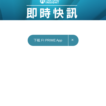
×
下載 FI PRIME App
13/11/2023
13:18
財經｜美聯樓價指數按周跌0.24% 連跌十三周
美聯樓價指數最新報142.66點，按周跌0.24%，連
跌十三個星期；較四星期前跌1.78%，本年迄今樓
價跌2.31%，創逾六年半新低。