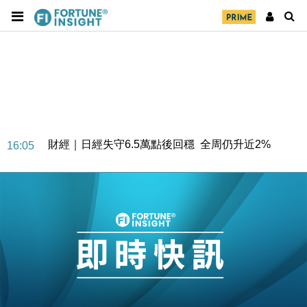
財經｜日經失守6.5萬點後回穩 全周仍升近2%
16:05
財經｜恒隆10月換帥 玩具「反」斗城亞洲CEO蔡德
15:47
粦接任
財經｜韓股反覆波動收跌 連挫7周創逾3年最長跌勢
15:11
財經｜內地7月美元計價出口增近24%勝預期 貿易順
13:44
差達1125億美元
財經｜日本春季三度入市撐日圓 4月單日斥6.28萬億
12:44
日圓干預創新高