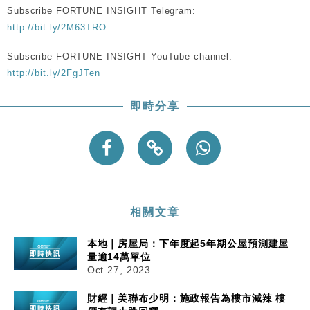
粦接任
Subscribe FORTUNE INSIGHT Telegram:
http://bit.ly/2M63TRO
財經｜韓股反覆波動收跌 連挫7周創逾3年最長跌勢
15:11
Subscribe FORTUNE INSIGHT YouTube channel:
財經｜內地7月美元計價出口增近24%勝預期 貿易順
13:44
http://bit.ly/2FgJTen
差達1125億美元
財經｜日本春季三度入市撐日圓 4月單日斥6.28萬億
12:44
即時分享
日圓干預創新高
國際｜特朗普料美伊戰事快結束 承認部分彈藥庫存緊
11:12
張
財經｜SA售股自救後再出手 斥4億美元押注未上市公
15:59
司
相關文章
本地｜房屋局：下年度起5年期公屋預測建屋
量逾14萬單位
Oct 27, 2023
財經｜美聯布少明：施政報告為樓市減辣 樓