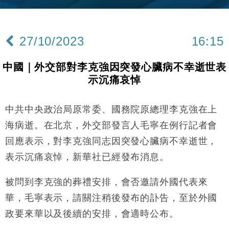
財經｜內地7月美元計價出口增近24%勝預期 貿易順
13:44
差達1125億美元
27/10/2023
16:15
財經｜日本春季三度入市撐日圓 4月單日斥6.28萬億
12:44
日圓干預創新高
中國｜外交部對李克強因突發心臟病不幸逝世表
國際｜特朗普料美伊戰事快結束 承認部分彈藥庫存緊
11:12
示沉痛哀悼
張
財經｜SA售股自救後再出手 斥4億美元押注未上市公
15:59
司
中共中央政治局原常委、國務院原總理李克強在上
財經｜華僑銀行上半年淨利創新高 中期息增15%至
18:31
海病逝。在北京，外交部發言人毛寧在例行記者會
47仙
回應表示，對李克強同志因突發心臟病不幸逝世，
財經｜滙豐上調香港今年GDP預測至4.5% 看好貿易
17:33
表示沉痛哀悼，新華社已經發布消息。
及消費表現
本地｜假冒內地執法人員要求交「保證金」 43歲女子
16:47
被問到李克強的葬禮安排，會否邀請外國代表來
損失近6900萬元
華，毛寧表示，請關注稍後發布的訃告，至於外國
財經｜日經失守6.5萬點後回穩 全周仍升近2%
16:05
政要來華以及後續的安排，會適時公布。
財經｜恒隆10月換帥 玩具「反」斗城亞洲CEO蔡德
15:47