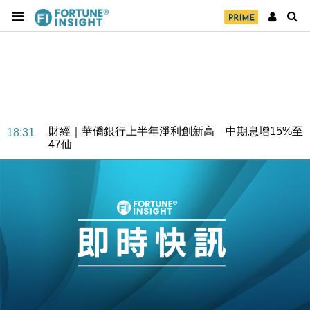
財經｜華僑銀行上半年淨利創新高 中期息增15%至
18:31
47仙
財經｜滙豐上調香港今年GDP預測至4.5% 看好貿易
17:33
及消費表現
本地｜假冒內地執法人員要求交「保證金」 43歲女子
16:47
損失近6900萬元
財經｜日經失守6.5萬點後回穩 全周仍升近2%
16:05
財經｜恒隆10月換帥 玩具「反」斗城亞洲CEO蔡德
15:47
粦接任
財經｜韓股反覆波動收跌 連挫7周創逾3年最長跌勢
15:11