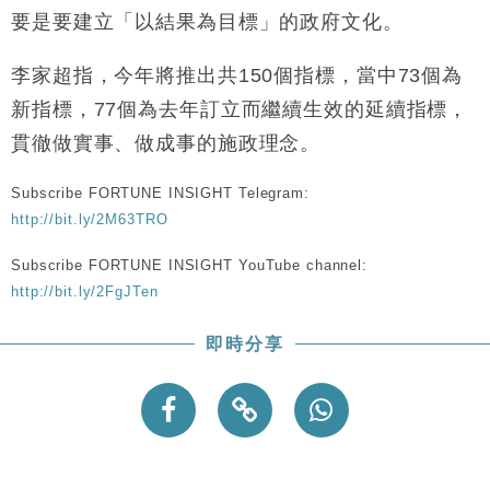
財經｜恒隆10月換帥 玩具「反」斗城亞洲CEO蔡德
15:47
要是要建立「以結果為目標」的政府文化。
粦接任
財經｜韓股反覆波動收跌 連挫7周創逾3年最長跌勢
15:11
李家超指，今年將推出共150個指標，當中73個為
新指標，77個為去年訂立而繼續生效的延續指標，
財經｜內地7月美元計價出口增近24%勝預期 貿易順
13:44
貫徹做實事、做成事的施政理念。
差達1125億美元
財經｜日本春季三度入市撐日圓 4月單日斥6.28萬億
12:44
Subscribe FORTUNE INSIGHT Telegram:
日圓干預創新高
http://bit.ly/2M63TRO
國際｜特朗普料美伊戰事快結束 承認部分彈藥庫存緊
11:12
張
Subscribe FORTUNE INSIGHT YouTube channel:
財經｜SA售股自救後再出手 斥4億美元押注未上市公
15:59
http://bit.ly/2FgJTen
司
即時分享