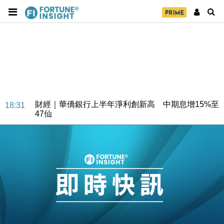
財經｜華僑銀行上半年淨利創新高 中期息增15%至
18:31
47仙
財經｜滙豐上調香港今年GDP預測至4.5% 看好貿易
17:33
及消費表現
本地｜假冒內地執法人員要求交「保證金」 43歲女子
16:47
損失近6900萬元
財經｜日經失守6.5萬點後回穩 全周仍升近2%
16:05
財經｜恒隆10月換帥 玩具「反」斗城亞洲CEO蔡德
15:47
粦接任