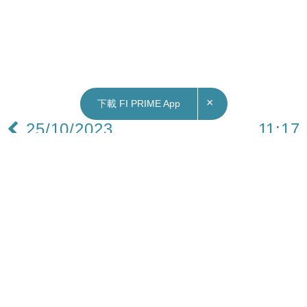
×
下載 FI PRIME App
25/10/2023
11:17
本地｜施政報告2023 李家超：貫徹「一國兩制」
2024年內完成基本法23條立法
行政長官李家超發表施政報告，他表示二十大報告
強調，「一國兩制」是香港保持長期繁榮穩定的最
佳制度安排，必須長期堅持。維護國家主權、安
全、發展利益是「一國兩制」方針的最高原則。
「一國」原則愈堅固，「兩制」優勢愈彰顯。