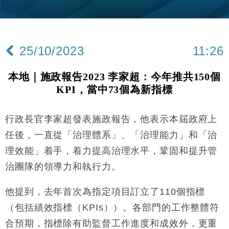
財經｜韓股反覆波動收跌 連挫7周創逾3年最長跌勢
15:11
財經｜內地7月美元計價出口增近24%勝預期 貿易順
13:44
差達1125億美元
25/10/2023
11:26
財經｜日本春季三度入市撐日圓 4月單日斥6.28萬億
12:44
日圓干預創新高
本地｜施政報告2023 李家超：今年推共150個
國際｜特朗普料美伊戰事快結束 承認部分彈藥庫存緊
11:12
KPI，當中73個為新指標
張
財經｜SA售股自救後再出手 斥4億美元押注未上市公
15:59
司
行政長官李家超發表施政報告，他表示本屆政府上
財經｜華僑銀行上半年淨利創新高 中期息增15%至
18:31
任後，一直從「治理體系」、「治理能力」和「治
47仙
理效能」着手，着力提高治理水平，鞏固和提升管
財經｜滙豐上調香港今年GDP預測至4.5% 看好貿易
17:33
治團隊的領導力和執行力。
及消費表現
本地｜假冒內地執法人員要求交「保證金」 43歲女子
16:47
他提到，去年首次為指定項目訂立了110個指標
損失近6900萬元
（包括績效指標（KPIs））。各部門的工作整體符
財經｜日經失守6.5萬點後回穩 全周仍升近2%
16:05
合預期，指標除有助監督工作進度和成效外，更重