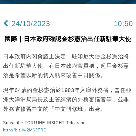
財經｜內地7月美元計價出口增近24%勝預期 貿易順
13:44
差達1125億美元
24/10/2023
10:50
財經｜日本春季三度入市撐日圓 4月單日斥6.28萬億
12:44
日圓干預創新高
國際｜日本政府確認金杉憲治出任新駐華大使
國際｜特朗普料美伊戰事快結束 承認部分彈藥庫存緊
11:12
張
日本政府內閣會議上決定，駐印尼大使金杉憲治將
財經｜SA售股自救後再出手 斥4億美元押注未上市公
15:59
司
出任新駐華大使。有日本政府官員稱，起用金杉憲
財經｜華僑銀行上半年淨利創新高 中期息增15%至
18:31
治是希望以新的切入點來改善中日關係。
47仙
財經｜滙豐上調香港今年GDP預測至4.5% 看好貿易
17:33
現年64歲的金杉憲治於1983年入職外務省，曾任亞
及消費表現
洲大洋洲局局長及主管經濟的外務審議官等，並非
本地｜假冒內地執法人員要求交「保證金」 43歲女子
16:47
損失近6900萬元
外務省修習中文的「中文研修班」出身。
財經｜日經失守6.5萬點後回穩 全周仍升近2%
16:05
Subscribe FORTUNE INSIGHT Telegram:
http://bit.ly/2M63TRO
財經｜恒隆10月換帥 玩具「反」斗城亞洲CEO蔡德
15:47