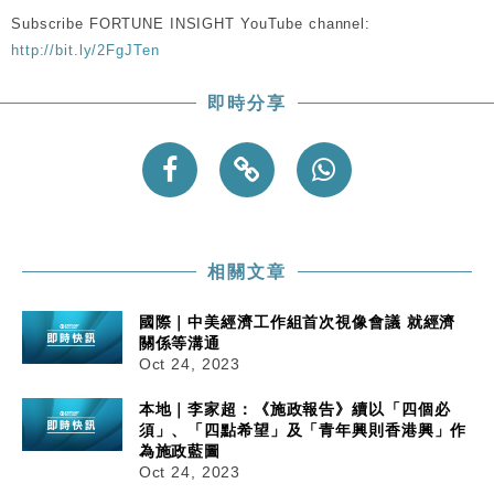
粦接任
Subscribe FORTUNE INSIGHT YouTube channel:
財經｜韓股反覆波動收跌 連挫7周創逾3年最長跌勢
15:11
http://bit.ly/2FgJTen
財經｜內地7月美元計價出口增近24%勝預期 貿易順
13:44
即時分享
差達1125億美元
財經｜日本春季三度入市撐日圓 4月單日斥6.28萬億
12:44
日圓干預創新高
國際｜特朗普料美伊戰事快結束 承認部分彈藥庫存緊
11:12
張
財經｜SA售股自救後再出手 斥4億美元押注未上市公
15:59
相關文章
司
國際｜中美經濟工作組首次視像會議 就經濟
關係等溝通
Oct 24, 2023
本地｜李家超：《施政報告》續以「四個必
須」、「四點希望」及「青年興則香港興」作
為施政藍圖
Oct 24, 2023