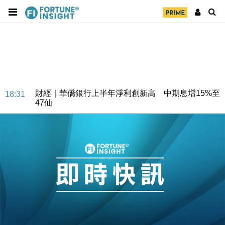
財經｜華僑銀行上半年淨利創新高 中期息增15%至
18:31
47仙
財經｜滙豐上調香港今年GDP預測至4.5% 看好貿易
17:33
及消費表現
本地｜假冒內地執法人員要求交「保證金」 43歲女子
16:47
損失近6900萬元
財經｜日經失守6.5萬點後回穩 全周仍升近2%
16:05
財經｜恒隆10月換帥 玩具「反」斗城亞洲CEO蔡德
15:47
粦接任
財經｜韓股反覆波動收跌 連挫7周創逾3年最長跌勢
15:11