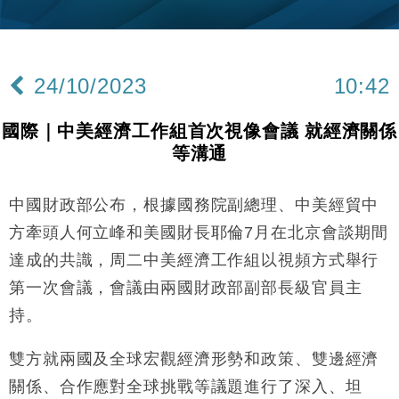
財經｜內地7月美元計價出口增近24%勝預期 貿易順
13:44
差達1125億美元
財經｜日本春季三度入市撐日圓 4月單日斥6.28萬億
12:44
日圓干預創新高
24/10/2023
10:42
國際｜特朗普料美伊戰事快結束 承認部分彈藥庫存緊
11:12
張
國際｜中美經濟工作組首次視像會議 就經濟關係
財經｜SA售股自救後再出手 斥4億美元押注未上市公
15:59
等溝通
司
財經｜華僑銀行上半年淨利創新高 中期息增15%至
18:31
47仙
中國財政部公布，根據國務院副總理、中美經貿中
財經｜滙豐上調香港今年GDP預測至4.5% 看好貿易
17:33
方牽頭人何立峰和美國財長耶倫7月在北京會談期間
及消費表現
達成的共識，周二中美經濟工作組以視頻方式舉行
本地｜假冒內地執法人員要求交「保證金」 43歲女子
16:47
第一次會議，會議由兩國財政部副部長級官員主
損失近6900萬元
持。
財經｜日經失守6.5萬點後回穩 全周仍升近2%
16:05
雙方就兩國及全球宏觀經濟形勢和政策、雙邊經濟
財經｜恒隆10月換帥 玩具「反」斗城亞洲CEO蔡德
15:47
粦接任
關係、合作應對全球挑戰等議題進行了深入、坦