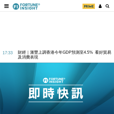
財經｜華僑銀行上半年淨利創新高 中期息增15%至
18:31
47仙
財經｜滙豐上調香港今年GDP預測至4.5% 看好貿易
17:33
及消費表現
本地｜假冒內地執法人員要求交「保證金」 43歲女子
16:47
損失近6900萬元
財經｜日經失守6.5萬點後回穩 全周仍升近2%
16:05
財經｜恒隆10月換帥 玩具「反」斗城亞洲CEO蔡德
15:47
粦接任
財經｜韓股反覆波動收跌 連挫7周創逾3年最長跌勢
15:11