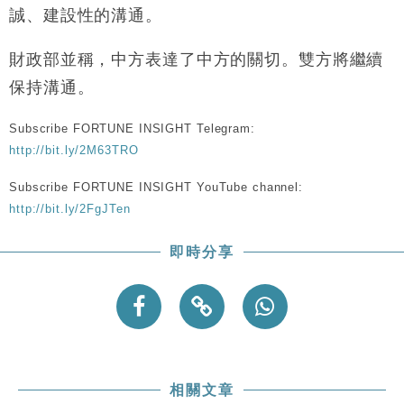
財經｜韓股反覆波動收跌 連挫7周創逾3年最長跌勢
15:11
誠、建設性的溝通。
財經｜內地7月美元計價出口增近24%勝預期 貿易順
13:44
財政部並稱，中方表達了中方的關切。雙方將繼續
差達1125億美元
保持溝通。
財經｜日本春季三度入市撐日圓 4月單日斥6.28萬億
12:44
日圓干預創新高
Subscribe FORTUNE INSIGHT Telegram:
國際｜特朗普料美伊戰事快結束 承認部分彈藥庫存緊
11:12
http://bit.ly/2M63TRO
張
Subscribe FORTUNE INSIGHT YouTube channel:
財經｜SA售股自救後再出手 斥4億美元押注未上市公
15:59
司
http://bit.ly/2FgJTen
即時分享
相關文章