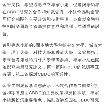
損失近6900萬元
金管局指，希望通過成立專家小組，促進與學術界
財經｜日經失守6.5萬點後回穩 全周仍升近2%
16:05
在CBDC研究的合作和知識交流，小組會協助金管
局研究相關的主要政策和技術事項，亦會就金融科
財經｜恒隆10月換帥 玩具「反」斗城亞洲CEO蔡德
15:47
技相關議題為金管局提供意見和培訓，並舉辦研討
粦接任
會。
財經｜韓股反覆波動收跌 連挫7周創逾3年最長跌勢
15:11
參與專家小組的5間本地大學包括中文大學、城市大
財經｜內地7月美元計價出口增近24%勝預期 貿易順
13:44
差達1125億美元
學、理工大學、科技大學和香港大學。金管局指，
財經｜日本春季三度入市撐日圓 4月單日斥6.28萬億
12:44
未來會考慮邀請海外大學學者參與。專家小組已開
日圓干預創新高
始撰寫兩篇研究論文，第一篇與CBDC的私隱事宜
國際｜特朗普料美伊戰事快結束 承認部分彈藥庫存緊
11:12
張
有關，第二篇探討CBDC的互通性。
金管局副總裁李達志表示，今次合作會共同探討批
發和零售層面CBDC的主要政策和技術事項，專家
小組將扮演重要角色，協助香港鞏固在CBDC研究