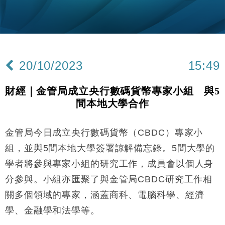
財經｜恒隆10月換帥 玩具「反」斗城亞洲CEO蔡德
15:47
粦接任
財經｜韓股反覆波動收跌 連挫7周創逾3年最長跌勢
15:11
20/10/2023
15:49
財經｜內地7月美元計價出口增近24%勝預期 貿易順
13:44
差達1125億美元
財經｜金管局成立央行數碼貨幣專家小組 與5
財經｜日本春季三度入市撐日圓 4月單日斥6.28萬億
12:44
間本地大學合作
日圓干預創新高
國際｜特朗普料美伊戰事快結束 承認部分彈藥庫存緊
11:12
張
金管局今日成立央行數碼貨幣（CBDC）專家小
中國｜強颱風「白海豚」殘渦北上 上海取消逾900班
12:11
組，並與5間本地大學簽署諒解備忘錄。5間大學的
機
學者將參與專家小組的研究工作，成員會以個人身
財經｜華僑銀行上半年淨利創新高 中期息增15%至
18:31
分參與。小組亦匯聚了與金管局CBDC研究工作相
47仙
關多個領域的專家，涵蓋商科、電腦科學、經濟
財經｜滙豐上調香港今年GDP預測至4.5% 看好貿易
17:33
及消費表現
學、金融學和法學等。
本地｜假冒內地執法人員要求交「保證金」 43歲女子
16:47