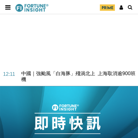
中國｜強颱風「白海豚」殘渦北上 上海取消逾900班
12:11
機
財經｜華僑銀行上半年淨利創新高 中期息增15%至
18:31
47仙
財經｜滙豐上調香港今年GDP預測至4.5% 看好貿易
17:33
及消費表現
本地｜假冒內地執法人員要求交「保證金」 43歲女子
16:47
損失近6900萬元
財經｜日經失守6.5萬點後回穩 全周仍升近2%
16:05