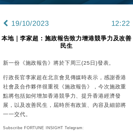
財經｜內地7月美元計價出口增近24%勝預期 貿易順
13:44
差達1125億美元
19/10/2023
12:22
財經｜日本春季三度入市撐日圓 4月單日斥6.28萬億
12:44
日圓干預創新高
本地｜李家超：施政報告致力增港競爭力及改善
國際｜特朗普料美伊戰事快結束 承認部分彈藥庫存緊
11:12
民生
張
財經｜SA售股自救後再出手 斥4億美元押注未上市公
15:59
司
新一份《施政報告》將於下周三(25日)發表。
財經｜華僑銀行上半年淨利創新高 中期息增15%至
18:31
47仙
行政長官李家超在北京會見傳媒時表示，感謝香港
財經｜滙豐上調香港今年GDP預測至4.5% 看好貿易
社會及合作夥伴很重視《施政報告》，今次施政重
17:33
及消費表現
點將包括如何增加香港競爭力、提升香港經濟發
本地｜假冒內地執法人員要求交「保證金」 43歲女子
16:47
展，以及改善民生，屆時所有政策、內容及細節將
損失近6900萬元
一一交代。
財經｜日經失守6.5萬點後回穩 全周仍升近2%
16:05
Subscribe FORTUNE INSIGHT Telegram:
財經｜恒隆10月換帥 玩具「反」斗城亞洲CEO蔡德
15:47