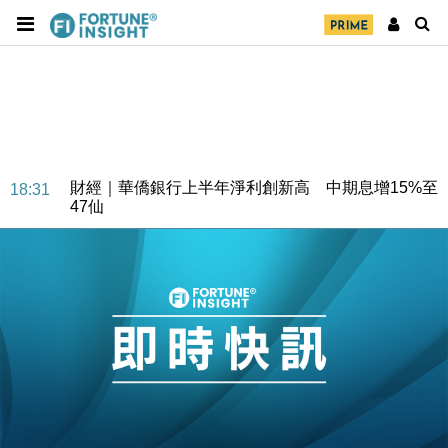
財經｜華僑銀行上半年淨利創新高 中期息增15%至
18:31
47仙
財經｜滙豐上調香港今年GDP預測至4.5% 看好貿易
17:33
及消費表現
本地｜假冒內地執法人員要求交「保證金」 43歲女子
16:47
損失近6900萬元
財經｜日經失守6.5萬點後回穩 全周仍升近2%
16:05
財經｜恒隆10月換帥 玩具「反」斗城亞洲CEO蔡德
15:47
粦接任
財經｜韓股反覆波動收跌 連挫7周創逾3年最長跌勢
15:11