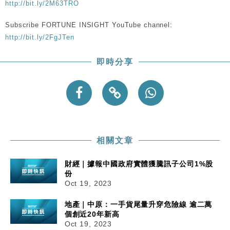
http://bit.ly/2M63TRO
粦接任
財經｜韓股反覆波動收跌 連挫7周創逾3年最長跌勢
15:11
Subscribe FORTUNE INSIGHT YouTube channel:
http://bit.ly/2FgJTen
財經｜內地7月美元計價出口增近24%勝預期 貿易順
13:44
差達1125億美元
即時分享
財經｜日本春季三度入市撐日圓 4月單日斥6.28萬億
12:44
日圓干預創新高
國際｜特朗普料美伊戰事快結束 承認部分彈藥庫存緊
11:12
張
財經｜SA售股自救後再出手 斥4億美元押注未上市公
15:59
司
相關文章
財經｜據報中國政府實體獲騰訊子公司1%股
份
Oct 19, 2023
地產｜中原：一手貨尾量升穿危險線 逾二萬
個創近20年新高
Oct 19, 2023