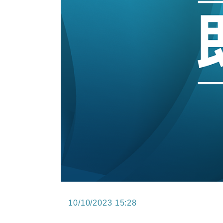
15:47
財經｜恒隆10月換帥 玩具「反」斗
15:11
財經｜韓股反覆波動收跌 連挫7周
13:44
財經｜內地7月美元計價出口增近24
12:44
財經｜日本春季三度入市撐日圓 4月
11:12
國際｜特朗普料美伊戰事快結束 承
15:59
財經｜SA售股自救後再出手 斥4
10/10/2023 15:28