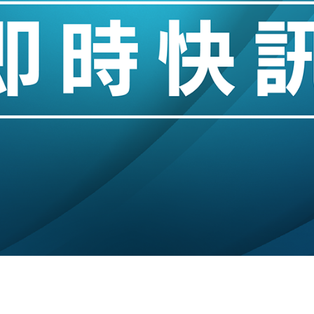
城亞洲CEO蔡德粦接任
創逾3年最長跌勢
%勝預期 貿易順差達1125億美元
單日斥6.28萬億日圓干預創新高
認部分彈藥庫存緊張
億美元押注未上市公司