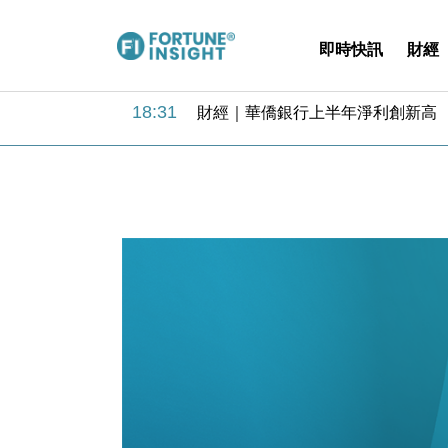
即時快訊
財經
18:31
財經｜華僑銀行上半年淨利創新高 
17:33
財經｜滙豐上調香港今年GDP預測至
16:47
本地｜假冒內地執法人員要求交「保證
16:05
財經｜日經失守6.5萬點後回穩 全
15:47
財經｜恒隆10月換帥 玩具「反」斗
15:11
財經｜韓股反覆波動收跌 連挫7周
13:44
財經｜內地7月美元計價出口增近24
12:44
財經｜日本春季三度入市撐日圓 4月
11:12
國際｜特朗普料美伊戰事快結束 承
15:59
財經｜SA售股自救後再出手 斥4
18:31
財經｜華僑銀行上半年淨利創新高 
17:33
財經｜滙豐上調香港今年GDP預測至
16:47
本地｜假冒內地執法人員要求交「保證
16:05
財經｜日經失守6.5萬點後回穩 全