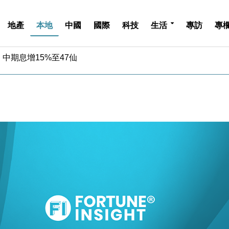
地產
本地
中國
國際
科技
生活
專訪
專
中期息增15%至47仙
4.5% 看好貿易及消費表現
金」 43歲女子損失近6900萬元
周仍升近2%
城亞洲CEO蔡德粦接任
創逾3年最長跌勢
%勝預期 貿易順差達1125億美元
單日斥6.28萬億日圓干預創新高
認部分彈藥庫存緊張
億美元押注未上市公司
中期息增15%至47仙
4.5% 看好貿易及消費表現
金」 43歲女子損失近6900萬元
周仍升近2%