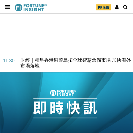
財經｜SA售股自救後再出手 斥4億美元押注未上市公
15:59
司
財經｜精星香港夥菜鳥拓全球智慧倉儲市場 加快海外
11:30
市場落地
地產｜大酒店中期轉賺2300萬元 斥21億翻新香港及
14:50
東京半島
國際｜特朗普赴洛杉磯高球場活動前 男子攜槍彈被捕
13:12
財經｜香港7月PMI回落至51 企業擴張放慢兼縮減人
12:30
手
財經｜黑石傳再籌逾360億美元 支援Anthropic租用
11:40
Google晶片