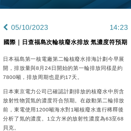
財經｜美商務部擬擴大金屬關稅範圍 14類產品或加徵
10:57
25%
本地｜新世界K11 9月升級會員制度 增鉑金卡級別鎖
18:15
定高消費客群
05/10/2023
14:23
財經｜本港6月零售額連升14個月 珠寶鐘錶銷售升勢
17:40
最強
國際｜日查福島次輪核廢水排放 氚濃度符預期
財經｜滙控重啟最多10億美元回購 派息比率目標維持
16:33
50%
日本福島第一核電廠第二輪核廢水排海計劃今早展
財經｜SA售股自救後再出手 斥4億美元押注未上市公
15:59
司
開，排放量與8月24日開始的第一輪排放同樣是約
財經｜精星香港夥菜鳥拓全球智慧倉儲市場 加快海外
11:30
7800噸，排放周期也是約17天。
市場落地
地產｜大酒店中期轉賺2300萬元 斥21億翻新香港及
14:50
日本東京電力公司已確認計劃排放的核廢水中所含
東京半島
放射性物質氚的濃度符合預期。在啟動第二輪排放
國際｜特朗普赴洛杉磯高球場活動前 男子攜槍彈被捕
13:12
前，東電使用1200噸海水對1噸核廢水進行稀釋後
財經｜香港7月PMI回落至51 企業擴張放慢兼縮減人
分析了氚的濃度。1立方米的放射性濃度為63至68
12:30
手
貝克。