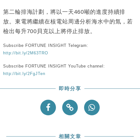
財經｜黑石傳再籌逾360億美元 支援Anthropic租用
11:40
Google晶片
第二輪排海計劃，將以一天460噸的進度持續排
財經｜美商務部擬擴大金屬關稅範圍 14類產品或加徵
10:57
放。東電將繼續在核電站周邊分析海水中的氚，若
25%
檢出每升700貝克以上將停止排放。
本地｜新世界K11 9月升級會員制度 增鉑金卡級別鎖
18:15
定高消費客群
Subscribe FORTUNE INSIGHT Telegram:
財經｜本港6月零售額連升14個月 珠寶鐘錶銷售升勢
17:40
http://bit.ly/2M63TRO
最強
財經｜滙控重啟最多10億美元回購 派息比率目標維持
16:33
Subscribe FORTUNE INSIGHT YouTube channel:
50%
http://bit.ly/2FgJTen
即時分享
相關文章