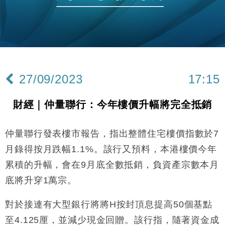
財經｜恒隆10月換帥 玩具「反」斗城亞洲CEO蔡德
15:47
粦接任
財經｜韓股反覆波動收跌 連挫7周創逾3年最長跌勢
15:11
財經｜內地7月美元計價出口增近24%勝預期 貿易順
13:44
差達1125億美元
27/09/2023
17:15
財經｜日本春季三度入市撐日圓 4月單日斥6.28萬億
12:44
日圓干預創新高
財經｜仲量聯行：今年樓價升幅將完全抵銷
國際｜特朗普料美伊戰事快結束 承認部分彈藥庫存緊
11:12
張
仲量聯行發表樓市報告，指出整體住宅樓價指數於7
財經｜SA售股自救後再出手 斥4億美元押注未上市公
15:59
司
月錄得按月跌幅1.1%。該行又預料，本港樓價今年
財經｜華僑銀行上半年淨利創新高 中期息增15%至
18:31
累積的升幅，會在9月底全數抵銷，負資產宗數本月
47仙
底將升穿1萬宗。
財經｜滙豐上調香港今年GDP預測至4.5% 看好貿易
17:33
及消費表現
對於接連有大型銀行將將H按封頂息提高50個基點
本地｜假冒內地執法人員要求交「保證金」 43歲女子
16:47
損失近6900萬元
至4.125厘，並減少現金回贈。該行指，隨著資金成