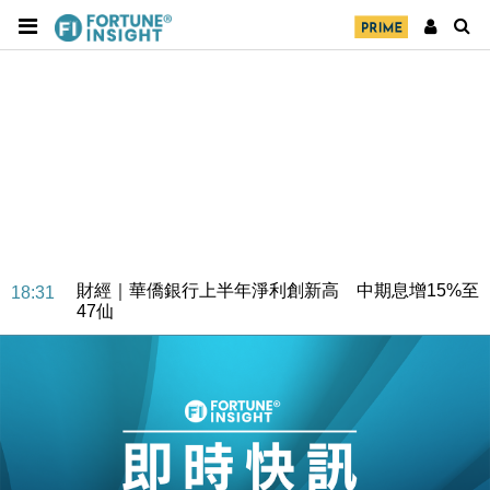
財經｜華僑銀行上半年淨利創新高 中期息增15%至
18:31
47仙
財經｜滙豐上調香港今年GDP預測至4.5% 看好貿易
17:33
及消費表現
本地｜假冒內地執法人員要求交「保證金」 43歲女子
16:47
損失近6900萬元
財經｜日經失守6.5萬點後回穩 全周仍升近2%
16:05