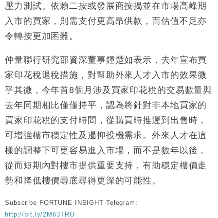
壓力測試。依賴二按或發展商按揭並在市場高峰期
入市的買家，則需支付更高昂供款，而估值不足亦
令轉按更加困難。
仲量聯行研究部資深董事鍾楚如表示，去年宣布買
家印花稅退稅措施，對幫助外來人才入市的效果微
乎其微，今年首8個月涉及買家印花稅的交易數量與
去年同期相比僅僅持平，認為將針對非本地買家的
買家印花稅的支付時間，從購買時推遲到出售時，
可增強樓市穩定性及遏抑投機需求。外來人才在這
樣的調整下可更容易進入市場，而不是數年以後，
從而短期內對樓市提供重要支持，有助穩定樓價走
勢和降低樓價尋底尋得更深的可能性。
Subscribe FORTUNE INSIGHT Telegram:
http://bit.ly/2M63TRO