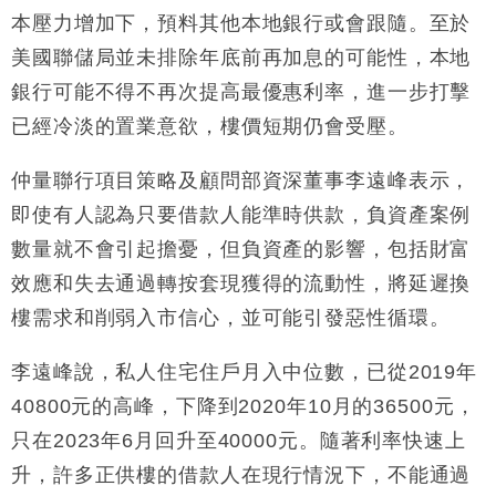
財經｜日經失守6.5萬點後回穩 全周仍升近2%
本壓力增加下，預料其他本地銀行或會跟隨。至於
16:05
美國聯儲局並未排除年底前再加息的可能性，本地
財經｜恒隆10月換帥 玩具「反」斗城亞洲CEO蔡德
15:47
銀行可能不得不再次提高最優惠利率，進一步打擊
粦接任
已經冷淡的置業意欲，樓價短期仍會受壓。
財經｜韓股反覆波動收跌 連挫7周創逾3年最長跌勢
15:11
仲量聯行項目策略及顧問部資深董事李遠峰表示，
財經｜內地7月美元計價出口增近24%勝預期 貿易順
13:44
差達1125億美元
即使有人認為只要借款人能準時供款，負資產案例
財經｜日本春季三度入市撐日圓 4月單日斥6.28萬億
12:44
數量就不會引起擔憂，但負資產的影響，包括財富
日圓干預創新高
效應和失去通過轉按套現獲得的流動性，將延遲換
國際｜特朗普料美伊戰事快結束 承認部分彈藥庫存緊
11:12
樓需求和削弱入市信心，並可能引發惡性循環。
張
財經｜SA售股自救後再出手 斥4億美元押注未上市公
15:59
李遠峰說，私人住宅住戶月入中位數，已從2019年
司
40800元的高峰，下降到2020年10月的36500元，
只在2023年6月回升至40000元。隨著利率快速上
升，許多正供樓的借款人在現行情況下，不能通過