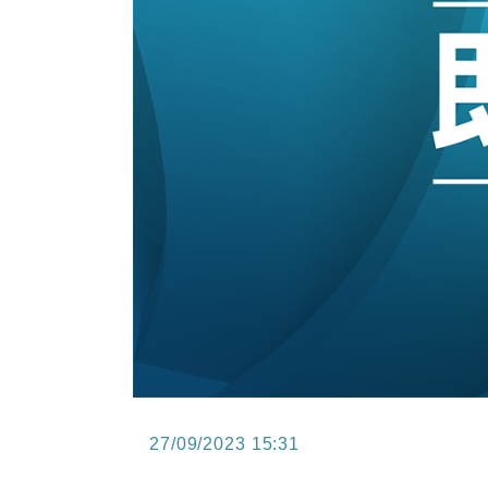
15:11
財經｜韓股反覆波動收跌 連挫7周
13:44
財經｜內地7月美元計價出口增近24
12:44
財經｜日本春季三度入市撐日圓 4月
11:12
國際｜特朗普料美伊戰事快結束 承
15:59
財經｜SA售股自救後再出手 斥4
27/09/2023 15:31