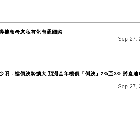
券據報考慮私有化海通國際
Sep 27,
少明：樓價跌勢擴大 預測全年樓價「倒跌」2%至3% 將創逾
Sep 27,