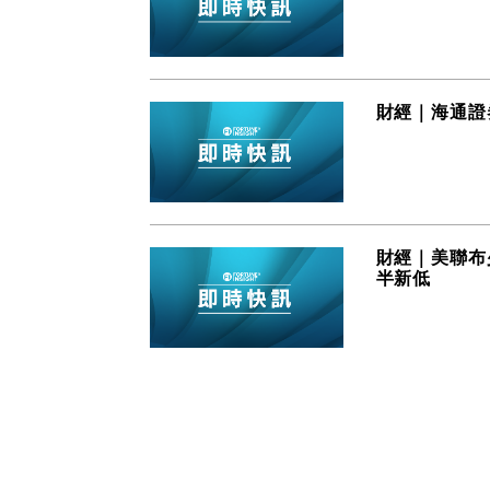
財經｜海通證
財經｜美聯布
半新低