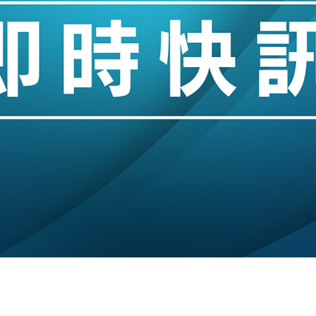
創逾3年最長跌勢
%勝預期 貿易順差達1125億美元
單日斥6.28萬億日圓干預創新高
認部分彈藥庫存緊張
億美元押注未上市公司