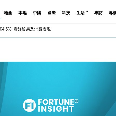
地產
本地
中國
國際
科技
生活
專訪
專
中期息增15%至47仙
4.5% 看好貿易及消費表現
金」 43歲女子損失近6900萬元
周仍升近2%
城亞洲CEO蔡德粦接任
創逾3年最長跌勢
%勝預期 貿易順差達1125億美元
單日斥6.28萬億日圓干預創新高
認部分彈藥庫存緊張
億美元押注未上市公司
中期息增15%至47仙
4.5% 看好貿易及消費表現
金」 43歲女子損失近6900萬元
周仍升近2%
城亞洲CEO蔡德粦接任