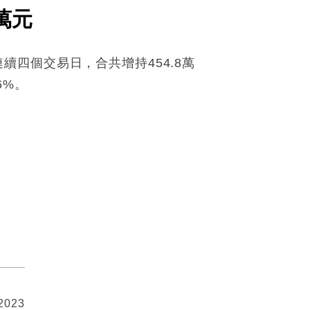
萬元
連續四個交易日，合共增持454.8萬
6%。
 2023