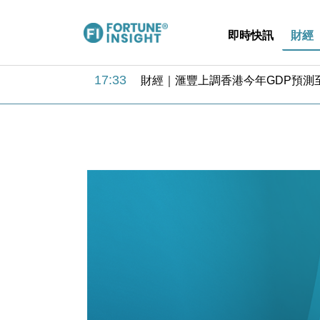
即時快訊
財經
18:31
財經｜華僑銀行上半年淨利創新高 
17:33
財經｜滙豐上調香港今年GDP預測至
16:47
本地｜假冒內地執法人員要求交「保證
16:05
財經｜日經失守6.5萬點後回穩 全
15:47
財經｜恒隆10月換帥 玩具「反」斗
15:11
財經｜韓股反覆波動收跌 連挫7周
13:44
財經｜內地7月美元計價出口增近24
12:44
財經｜日本春季三度入市撐日圓 4月
11:12
國際｜特朗普料美伊戰事快結束 承
15:59
財經｜SA售股自救後再出手 斥4
18:31
財經｜華僑銀行上半年淨利創新高 
17:33
財經｜滙豐上調香港今年GDP預測至
16:47
本地｜假冒內地執法人員要求交「保證
16:05
財經｜日經失守6.5萬點後回穩 全
15:47
財經｜恒隆10月換帥 玩具「反」斗