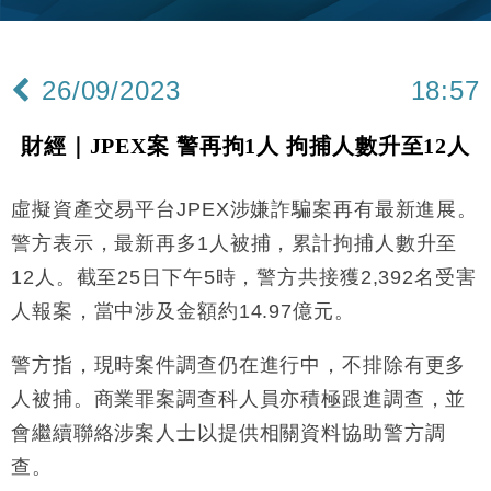
差達1125億美元
財經｜日本春季三度入市撐日圓 4月單日斥6.28萬億
12:44
日圓干預創新高
26/09/2023
18:57
國際｜特朗普料美伊戰事快結束 承認部分彈藥庫存緊
11:12
張
財經｜JPEX案 警再拘1人 拘捕人數升至12人
財經｜SA售股自救後再出手 斥4億美元押注未上市公
15:59
司
虛擬資產交易平台JPEX涉嫌詐騙案再有最新進展。
財經｜華僑銀行上半年淨利創新高 中期息增15%至
18:31
47仙
警方表示，最新再多1人被捕，累計拘捕人數升至
財經｜滙豐上調香港今年GDP預測至4.5% 看好貿易
17:33
12人。截至25日下午5時，警方共接獲2,392名受害
及消費表現
人報案，當中涉及金額約14.97億元。
本地｜假冒內地執法人員要求交「保證金」 43歲女子
16:47
損失近6900萬元
警方指，現時案件調查仍在進行中，不排除有更多
財經｜日經失守6.5萬點後回穩 全周仍升近2%
16:05
人被捕。商業罪案調查科人員亦積極跟進調查，並
財經｜恒隆10月換帥 玩具「反」斗城亞洲CEO蔡德
會繼續聯絡涉案人士以提供相關資料協助警方調
15:47
粦接任
查。
財經｜韓股反覆波動收跌 連挫7周創逾3年最長跌勢
15:11