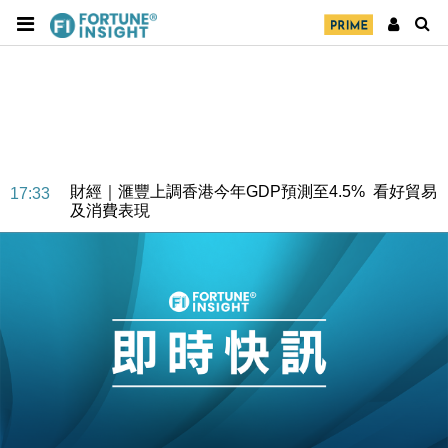
財經｜華僑銀行上半年淨利創新高 中期息增15%至
18:31
47仙
財經｜滙豐上調香港今年GDP預測至4.5% 看好貿易
17:33
及消費表現
本地｜假冒內地執法人員要求交「保證金」 43歲女子
16:47
損失近6900萬元
財經｜日經失守6.5萬點後回穩 全周仍升近2%
16:05
財經｜恒隆10月換帥 玩具「反」斗城亞洲CEO蔡德
15:47
粦接任
財經｜韓股反覆波動收跌 連挫7周創逾3年最長跌勢
15:11
財經｜內地7月美元計價出口增近24%勝預期 貿易順
13:44