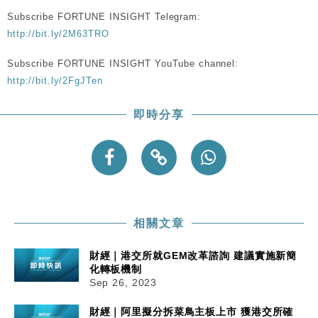
Subscribe FORTUNE INSIGHT Telegram:
財經｜內地7月美元計價出口增近24%勝預期 貿易順
13:44
http://bit.ly/2M63TRO
差達1125億美元
Subscribe FORTUNE INSIGHT YouTube channel:
財經｜日本春季三度入市撐日圓 4月單日斥6.28萬億
12:44
日圓干預創新高
http://bit.ly/2FgJTen
國際｜特朗普料美伊戰事快結束 承認部分彈藥庫存緊
11:12
即時分享
張
財經｜SA售股自救後再出手 斥4億美元押注未上市公
15:59
司
相關文章
財經｜港交所就GEM改革諮詢 建議實施新簡
化轉板機制
Sep 26, 2023
財經｜阿里擬分拆菜鳥主板上市 獲港交所確