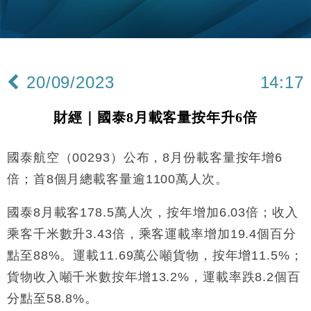
財經｜韓股反覆波動收跌 連挫7周創逾3年最長跌勢
15:11
財經｜內地7月美元計價出口增近24%勝預期 貿易順
13:44
差達1125億美元
20/09/2023
14:17
財經｜日本春季三度入市撐日圓 4月單日斥6.28萬億
12:44
日圓干預創新高
財經｜國泰8月載客量按年升6倍
國際｜特朗普料美伊戰事快結束 承認部分彈藥庫存緊
11:12
張
國泰航空（00293）公布，8月份載客量按年增6
財經｜SA售股自救後再出手 斥4億美元押注未上市公
15:59
司
倍；首8個月總載客量逾1100萬人次。
財經｜華僑銀行上半年淨利創新高 中期息增15%至
18:31
47仙
國泰8月載客178.5萬人次，按年增加6.03倍；收入
財經｜滙豐上調香港今年GDP預測至4.5% 看好貿易
17:33
乘客千米數升3.43倍，乘客運載率增加19.4個百分
及消費表現
點至88%。運載11.69萬公噸貨物，按年增11.5%；
本地｜假冒內地執法人員要求交「保證金」 43歲女子
16:47
損失近6900萬元
貨物收入噸千米數按年增13.2%，運載率跌8.2個百
財經｜日經失守6.5萬點後回穩 全周仍升近2%
分點至58.8%。
16:05