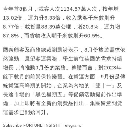
今年首8個月，載客人次1134.57萬人次，按年增
財經｜恒隆10月換帥 玩具「反」斗城亞洲CEO蔡德
15:47
粦接任
13.02倍，運力升6.33倍，收入乘客千米數則升
財經｜韓股反覆波動收跌 連挫7周創逾3年最長跌勢
15:11
8.77倍；載貨量88.39萬公噸，增20.8%，運力增
87.8%，而貨物收入噸千米數則升60.5%。
財經｜內地7月美元計價出口增近24%勝預期 貿易順
13:44
差達1125億美元
國泰顧客及商務總裁劉凱詩表示，8月份旅遊需求依
財經｜日本春季三度入市撐日圓 4月單日斥6.28萬億
12:44
日圓干預創新高
然強勁。展望客運業務，學生前往英國的需求持續
國際｜特朗普料美伊戰事快結束 承認部分彈藥庫存緊
11:12
增長，將推動9月份的業務。整體而言，對2023年
張
餘下數月的前景保持樂觀。在貨運方面，9月份是傳
財經｜SA售股自救後再出手 斥4億美元押注未上市公
15:59
統貨運高峰期的開始，企業為內地的「雙十一」及
司
長途市場的「黑色星期五」等促銷活動提前作出準
備，加上即將有全新的消費品推出，集團留意到貨
運需求已開始回升。
Subscribe FORTUNE INSIGHT Telegram: