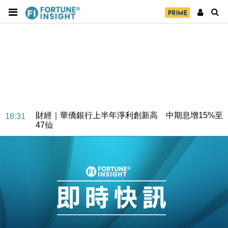
財經｜華僑銀行上半年淨利創新高 中期息增15%至
18:31
47仙
財經｜滙豐上調香港今年GDP預測至4.5% 看好貿易
17:33
及消費表現
本地｜假冒內地執法人員要求交「保證金」 43歲女子
16:47
損失近6900萬元
財經｜日經失守6.5萬點後回穩 全周仍升近2%
16:05
財經｜恒隆10月換帥 玩具「反」斗城亞洲CEO蔡德
15:47
粦接任