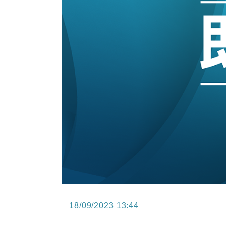
12:30
財經｜香港7月PMI回落至51 企
11:40
財經｜黑石傳再籌逾360億美元 支援Ant
10:57
財經｜美商務部擬擴大金屬關稅範圍 
18:15
本地｜新世界K11 9月升級會員制
17:40
財經｜本港6月零售額連升14個月
16:33
財經｜滙控重啟最多10億美元回購 
18/09/2023 13:44