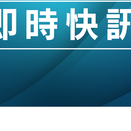
業擴張放慢兼縮減人手
hropic租用Google晶片
14類產品或加徵25%
度 增鉑金卡級別鎖定高消費客群
 珠寶鐘錶銷售升勢最強
派息比率目標維持50%