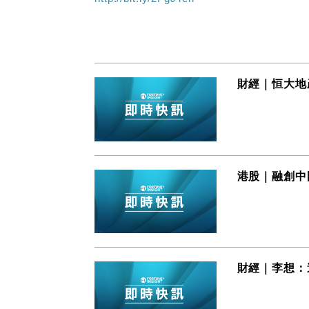
財經｜恒大地
港股｜融創中
財經｜李想：