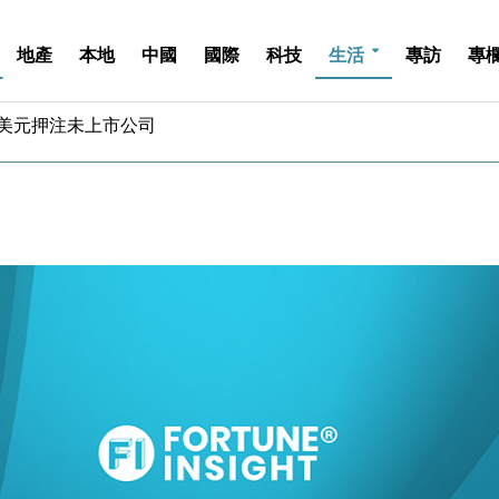
地產
本地
中國
國際
科技
生活
專訪
專
億美元押注未上市公司
儲市場 加快海外市場落地
斥21億翻新香港及東京半島
 男子攜槍彈被捕
業擴張放慢兼縮減人手
hropic租用Google晶片
14類產品或加徵25%
度 增鉑金卡級別鎖定高消費客群
 珠寶鐘錶銷售升勢最強
派息比率目標維持50%
億美元押注未上市公司
儲市場 加快海外市場落地
斥21億翻新香港及東京半島
 男子攜槍彈被捕