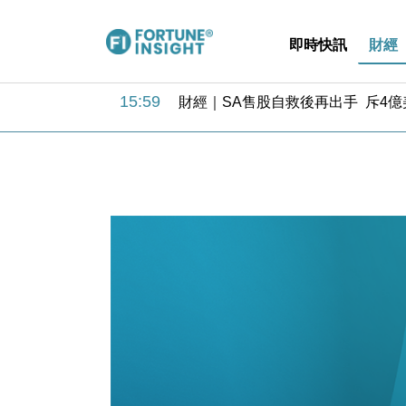
即時快訊
財經
15:59
財經｜SA售股自救後再出手 斥4
11:30
財經｜精星香港夥菜鳥拓全球智慧倉
14:50
地產｜大酒店中期轉賺2300萬元 
13:12
國際｜特朗普赴洛杉磯高球場活動前
12:30
財經｜香港7月PMI回落至51 企
11:40
財經｜黑石傳再籌逾360億美元 支援Ant
10:57
財經｜美商務部擬擴大金屬關稅範圍 
18:15
本地｜新世界K11 9月升級會員制
17:40
財經｜本港6月零售額連升14個月
16:33
財經｜滙控重啟最多10億美元回購 
15:59
財經｜SA售股自救後再出手 斥4
11:30
財經｜精星香港夥菜鳥拓全球智慧倉
14:50
地產｜大酒店中期轉賺2300萬元 
13:12
國際｜特朗普赴洛杉磯高球場活動前