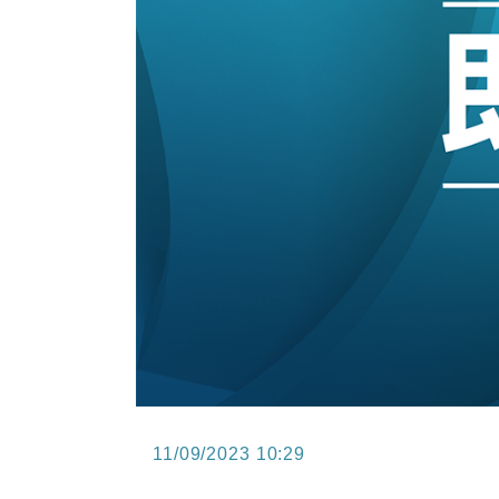
15:47
財經｜恒隆10月換帥 玩具「反」斗
15:11
財經｜韓股反覆波動收跌 連挫7周
13:44
財經｜內地7月美元計價出口增近24
12:44
財經｜日本春季三度入市撐日圓 4月
11:12
國際｜特朗普料美伊戰事快結束 承
15:59
財經｜SA售股自救後再出手 斥4
11/09/2023 10:29