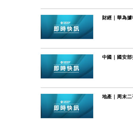
財經｜華為據
中國｜國安部
地產｜周末二