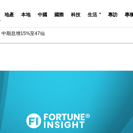
地產
本地
中國
國際
科技
生活
專訪
專
中期息增15%至47仙
4.5% 看好貿易及消費表現
金」 43歲女子損失近6900萬元
周仍升近2%
城亞洲CEO蔡德粦接任
創逾3年最長跌勢
%勝預期 貿易順差達1125億美元
單日斥6.28萬億日圓干預創新高
認部分彈藥庫存緊張
億美元押注未上市公司
中期息增15%至47仙
4.5% 看好貿易及消費表現
金」 43歲女子損失近6900萬元
周仍升近2%