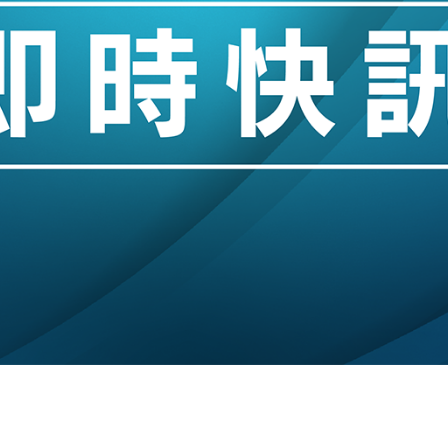
城亞洲CEO蔡德粦接任
創逾3年最長跌勢
%勝預期 貿易順差達1125億美元
單日斥6.28萬億日圓干預創新高
認部分彈藥庫存緊張
億美元押注未上市公司