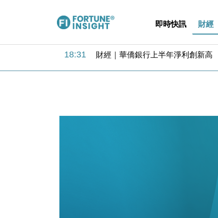
即時快訊
財經
18:31
財經｜華僑銀行上半年淨利創新高 
17:33
財經｜滙豐上調香港今年GDP預測至
16:47
本地｜假冒內地執法人員要求交「保證
16:05
財經｜日經失守6.5萬點後回穩 全
15:47
財經｜恒隆10月換帥 玩具「反」斗
15:11
財經｜韓股反覆波動收跌 連挫7周
13:44
財經｜內地7月美元計價出口增近24
12:44
財經｜日本春季三度入市撐日圓 4月
11:12
國際｜特朗普料美伊戰事快結束 承
15:59
財經｜SA售股自救後再出手 斥4
18:31
財經｜華僑銀行上半年淨利創新高 
17:33
財經｜滙豐上調香港今年GDP預測至
16:47
本地｜假冒內地執法人員要求交「保證
16:05
財經｜日經失守6.5萬點後回穩 全