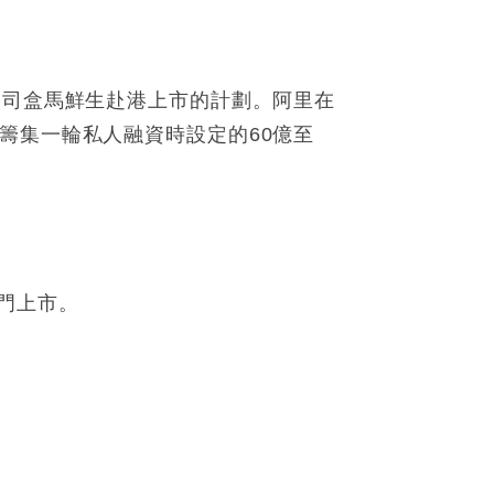
公司盒馬鮮生赴港上市的計劃。阿里在
籌集一輪私人融資時設定的60億至
門上市。