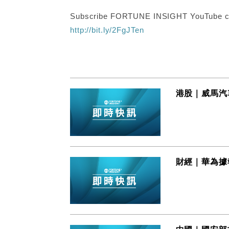
Subscribe FORTUNE INSIGHT YouTube c
http://bit.ly/2FgJTen
港股｜威馬汽車
財經｜華為據