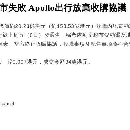
失敗 Apollo出行放棄收購協議
以總代價約20.23億美元（約158.53億港元）收購內
o出行於上周五（8日）發通告，稱考慮到全球市況動盪
因素，雙方終止收購協議，收購事項及配售事項將不會
3%，報0.097港元，成交金額84萬港元。
:
hannel: