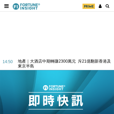
財經｜精星香港夥菜鳥拓全球智慧倉儲市場 加快海外
11:30
市場落地
地產｜大酒店中期轉賺2300萬元 斥21億翻新香港及
14:50
東京半島
國際｜特朗普赴洛杉磯高球場活動前 男子攜槍彈被捕
13:12
財經｜香港7月PMI回落至51 企業擴張放慢兼縮減人
12:30
手
財經｜黑石傳再籌逾360億美元 支援Anthropic租用
11:40
Google晶片
財經｜美商務部擬擴大金屬關稅範圍 14類產品或加徵
10:57