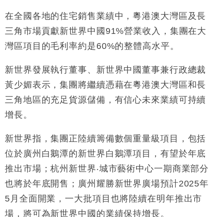
Google晶片
在全國各地的住宅銷售業績中，粵港澳大灣區及長
財經｜美商務部擬擴大金屬關稅範圍 14類產品或加徵
10:57
25%
三角市場貢獻新世界中國91%營業收入，集團在大
本地｜新世界K11 9月升級會員制度 增鉑金卡級別鎖
18:15
灣區項目的毛利率約是60%的整體高水平。
定高消費客群
財經｜本港6月零售額連升14個月 珠寶鐘錶銷售升勢
17:40
新世界發展執行董事、新世界中國董事兼行政總裁
最強
黃少媚表示，集團將繼續憑藉在粵港澳大灣區和長
財經｜滙控重啟最多10億美元回購 派息比率目標維持
16:33
三角地區的充足貨源儲備，有信心未來業績可持續
50%
增長。
財經｜SHEIN傳最快8月中招股 估值料降至400億美
15:11
元以下
新世界指，集團正陸續籌備數個重量級項目，包括
位於廣州白鵝潭的新世界白鵝潭項目，有望於年底
推出市場；杭州新世界‧城市藝術中心一期商業部分
也將於年底開售；廣州耀勝新世界廣場預計2025年
5月全面開業，一大批項目也將陸續在明年推出市
場，將可為新世界中國的業績保持增長。