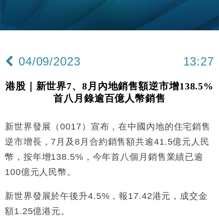
25%
本地｜新世界K11 9月升級會員制度 增鉑金卡級別鎖
18:15
定高消費客群
財經｜本港6月零售額連升14個月 珠寶鐘錶銷售升勢
17:40
最強
04/09/2023
13:27
財經｜滙控重啟最多10億美元回購 派息比率目標維持
16:33
50%
港股｜新世界7、8月內地銷售額逆市增138.5%
財經｜SHEIN傳最快8月中招股 估值料降至400億美
15:11
首八月錄逾百億人幣銷售
元以下
財經｜精星香港夥菜鳥拓全球智慧倉儲市場 加快海外
11:30
市場落地
新世界發展（0017）宣布，在中國內地的住宅銷售
地產｜大酒店中期轉賺2300萬元 斥21億翻新香港及
14:50
逆市增長，7月及8月合約銷售額共逾41.5億元人民
東京半島
幣，按年增138.5%，今年首八個月銷售業績已逾
國際｜特朗普赴洛杉磯高球場活動前 男子攜槍彈被捕
13:12
100億元人民幣。
財經｜香港7月PMI回落至51 企業擴張放慢兼縮減人
12:30
新世界發展於午後升4.5%，報17.42港元，成交金
手
額1.25億港元。
財經｜黑石傳再籌逾360億美元 支援Anthropic租用
11:40