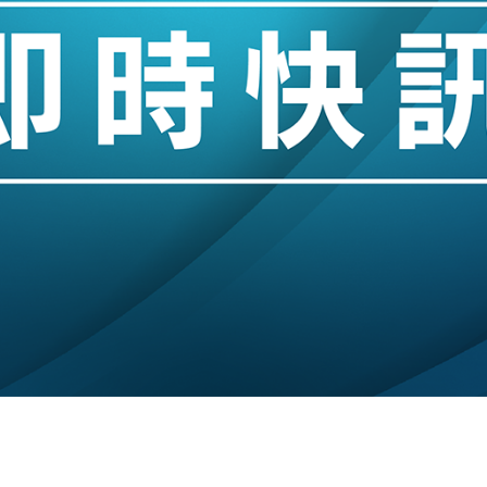
業擴張放慢兼縮減人手
hropic租用Google晶片
14類產品或加徵25%
度 增鉑金卡級別鎖定高消費客群
 珠寶鐘錶銷售升勢最強
派息比率目標維持50%