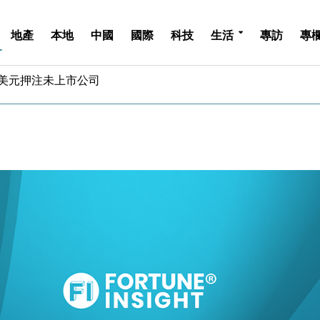
地產
本地
中國
國際
科技
生活
專訪
專
億美元押注未上市公司
儲市場 加快海外市場落地
斥21億翻新香港及東京半島
 男子攜槍彈被捕
業擴張放慢兼縮減人手
hropic租用Google晶片
14類產品或加徵25%
度 增鉑金卡級別鎖定高消費客群
 珠寶鐘錶銷售升勢最強
派息比率目標維持50%
億美元押注未上市公司
儲市場 加快海外市場落地
斥21億翻新香港及東京半島
 男子攜槍彈被捕