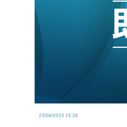
12:30
財經｜香港7月PMI回落至51 企
11:40
財經｜黑石傳再籌逾360億美元 支援Ant
10:57
財經｜美商務部擬擴大金屬關稅範圍 
18:15
本地｜新世界K11 9月升級會員制
17:40
財經｜本港6月零售額連升14個月
16:33
財經｜滙控重啟最多10億美元回購 
23/08/2023 15:26