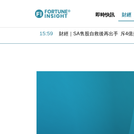
即時快訊
財經
15:59
財經｜SA售股自救後再出手 斥4
11:30
財經｜精星香港夥菜鳥拓全球智慧倉
14:50
地產｜大酒店中期轉賺2300萬元 
13:12
國際｜特朗普赴洛杉磯高球場活動前
12:30
財經｜香港7月PMI回落至51 企
11:40
財經｜黑石傳再籌逾360億美元 支援Ant
10:57
財經｜美商務部擬擴大金屬關稅範圍 
18:15
本地｜新世界K11 9月升級會員制
17:40
財經｜本港6月零售額連升14個月
16:33
財經｜滙控重啟最多10億美元回購 
15:59
財經｜SA售股自救後再出手 斥4
11:30
財經｜精星香港夥菜鳥拓全球智慧倉
14:50
地產｜大酒店中期轉賺2300萬元 
13:12
國際｜特朗普赴洛杉磯高球場活動前