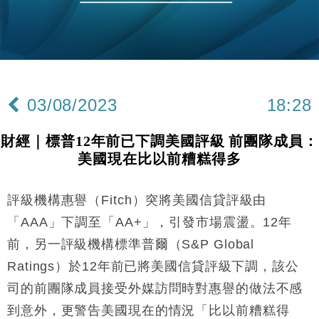
國際｜特朗普赴洛杉磯高球場活動前 男子攜槍彈被捕
13:12
財經｜香港7月PMI回落至51 企業擴張放慢兼縮減人
12:30
手
財經｜黑石傳再籌逾360億美元 支援Anthropic租用
11:40
Google晶片
03/08/2023
18:28
財經｜美商務部擬擴大金屬關稅範圍 14類產品或加徵
10:57
25%
財經｜標普12年前已下調美國評級 前團隊成員：
本地｜新世界K11 9月升級會員制度 增鉑金卡級別鎖
18:15
美國現在比以前糟糕得多
定高消費客群
財經｜本港6月零售額連升14個月 珠寶鐘錶銷售升勢
17:40
最強
評級機構惠譽（Fitch）突將美國信貸評級由
國際｜特朗普料美伊戰事快結束 承認部分彈藥庫存緊
11:12
「AAA」下調至「AA+」，引發市場震盪。12年
張
前，另一評級機構標準普爾（S&P Global
財經｜SA售股自救後再出手 斥4億美元押注未上市公
15:59
Ratings）於12年前已將美國信貸評級下調，該公
司
司的前團隊成員接受外媒訪問時對惠譽的做法不感
財經｜精星香港夥菜鳥拓全球智慧倉儲市場 加快海外
11:30
市場落地
到意外，更警告美國現在的情況「比以前糟糕得