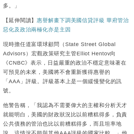
地產｜大酒店中期轉賺2300萬元 斥21億翻新香港及
14:50
多。」
東京半島
國際｜特朗普赴洛杉磯高球場活動前 男子攜槍彈被捕
13:12
【延伸閱讀】
惠譽解畫下調美國信貸評級 華府管治
惡化及政治兩極化亦是主因
財經｜香港7月PMI回落至51 企業擴張放慢兼縮減人
12:30
手
現時擔任道富環球顧問（State Street Global
財經｜黑石傳再籌逾360億美元 支援Anthropic租用
11:40
Advisors）宏觀政策研究主管Elliot Hentov向
Google晶片
《CNBC》表示，日益嚴重的政治不穩定意味著在
財經｜美商務部擬擴大金屬關稅範圍 14類產品或加徵
10:57
25%
可預見的未來，美國將不會重新獲得惠譽的
本地｜新世界K11 9月升級會員制度 增鉑金卡級別鎖
18:15
「AAA」評級。評級基本上是一個緩慢變化的訊
定高消費客群
號。
財經｜本港6月零售額連升14個月 珠寶鐘錶銷售升勢
17:40
最強
他警告稱，「我認為不需要偉大的主權和分析天才
就能明白，美國的財政狀況比以前糟糕得多，負責
公共債務的管治也比以前糟糕得多，而且坦率地
說，這情況不能與其他AAA評級的國家比較。」他