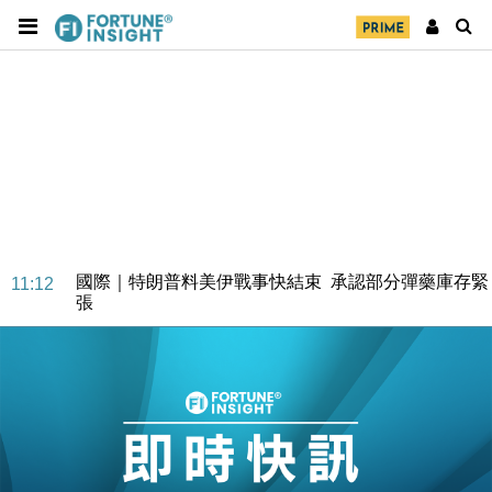
國際｜特朗普料美伊戰事快結束 承認部分彈藥庫存緊
11:12
張
財經｜SA售股自救後再出手 斥4億美元押注未上市公
15:59
司
財經｜精星香港夥菜鳥拓全球智慧倉儲市場 加快海外
11:30
市場落地
地產｜大酒店中期轉賺2300萬元 斥21億翻新香港及
14:50
東京半島