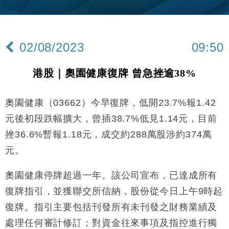
財經｜韓股反覆波動收跌 連挫7周創逾3年最長跌勢
15:11
財經｜內地7月美元計價出口增近24%勝預期 貿易順
13:44
差達1125億美元
02/08/2023
09:50
財經｜日本春季三度入市撐日圓 4月單日斥6.28萬億
12:44
日圓干預創新高
港股｜奧園健康復牌 曾急挫逾38%
國際｜特朗普料美伊戰事快結束 承認部分彈藥庫存緊
11:12
張
奧園健康（03662）今早復牌，低開23.7%報1.42
財經｜SA售股自救後再出手 斥4億美元押注未上市公
15:59
司
元後初段跌幅擴大，曾插38.7%低見1.14元，目前
財經｜華僑銀行上半年淨利創新高 中期息增15%至
18:31
挫36.6%暫報1.18元，成交約288萬股涉約374萬
47仙
元。
財經｜滙豐上調香港今年GDP預測至4.5% 看好貿易
17:33
及消費表現
奧園健康停牌超過一年。該公司宣布，已達成所有
本地｜假冒內地執法人員要求交「保證金」 43歲女子
16:47
損失近6900萬元
復牌指引，並獲聯交所信納，股份從今日上午9時起
財經｜日經失守6.5萬點後回穩 全周仍升近2%
復牌。指引主要包括刊發所有未刊發之財務業績及
16:05
處理任何審計修訂；對資金往來事項及指控進行獨