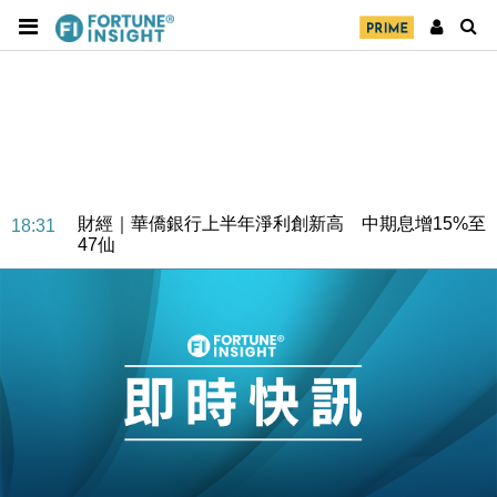
財經｜華僑銀行上半年淨利創新高 中期息增15%至
18:31
47仙
財經｜滙豐上調香港今年GDP預測至4.5% 看好貿易
17:33
及消費表現
本地｜假冒內地執法人員要求交「保證金」 43歲女子
16:47
損失近6900萬元
財經｜日經失守6.5萬點後回穩 全周仍升近2%
16:05
財經｜恒隆10月換帥 玩具「反」斗城亞洲CEO蔡德
15:47
粦接任