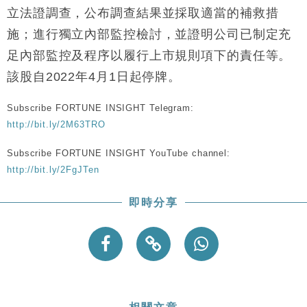
財經｜恒隆10月換帥 玩具「反」斗城亞洲CEO蔡德
15:47
立法證調查，公布調查結果並採取適當的補救措
粦接任
施；進行獨立內部監控檢討，並證明公司已制定充
財經｜韓股反覆波動收跌 連挫7周創逾3年最長跌勢
15:11
足內部監控及程序以履行上市規則項下的責任等。
財經｜內地7月美元計價出口增近24%勝預期 貿易順
13:44
該股自2022年4月1日起停牌。
差達1125億美元
財經｜日本春季三度入市撐日圓 4月單日斥6.28萬億
12:44
Subscribe FORTUNE INSIGHT Telegram:
日圓干預創新高
http://bit.ly/2M63TRO
國際｜特朗普料美伊戰事快結束 承認部分彈藥庫存緊
11:12
張
Subscribe FORTUNE INSIGHT YouTube channel:
http://bit.ly/2FgJTen
財經｜SA售股自救後再出手 斥4億美元押注未上市公
15:59
司
即時分享